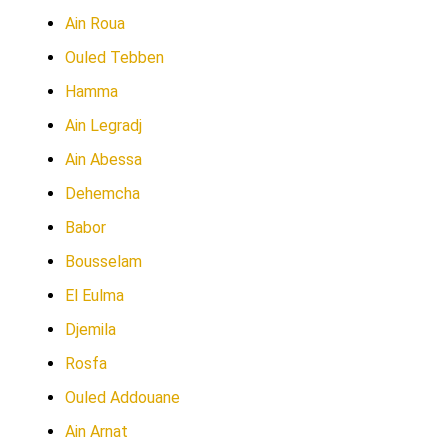
Ain Roua
Ouled Tebben
Hamma
Ain Legradj
Ain Abessa
Dehemcha
Babor
Bousselam
El Eulma
Djemila
Rosfa
Ouled Addouane
Ain Arnat