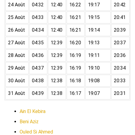
24 Août
04:32
12:40
16:22
19:17
20:42
25 Août
04:33
12:40
16:21
19:15
20:41
26 Août
04:34
12:40
16:21
19:14
20:39
27 Août
04:35
12:39
16:20
19:13
20:37
28 Août
04:36
12:39
16:19
19:11
20:36
29 Août
04:37
12:39
16:19
19:10
20:34
30 Août
04:38
12:38
16:18
19:08
20:33
31 Août
04:39
12:38
16:17
19:07
20:31
Ain El Kebira
Beni Aziz
Ouled Si Ahmed