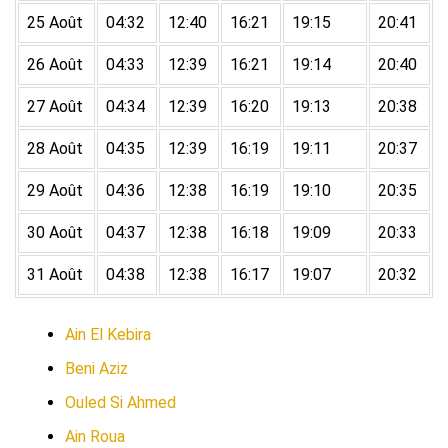
25 Août
04:32
12:40
16:21
19:15
20:41
26 Août
04:33
12:39
16:21
19:14
20:40
27 Août
04:34
12:39
16:20
19:13
20:38
28 Août
04:35
12:39
16:19
19:11
20:37
29 Août
04:36
12:38
16:19
19:10
20:35
30 Août
04:37
12:38
16:18
19:09
20:33
31 Août
04:38
12:38
16:17
19:07
20:32
Ain El Kebira
Beni Aziz
Ouled Si Ahmed
Ain Roua