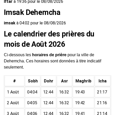
Iftar
à 19:36 pour le 08/08/2026
Imsak Dehemcha
imsak
à 04:02 pour le 08/08/2026
Le calendrier des prières du
mois de Août 2026
Ci-dessous les
horaires de prière
pour la ville de
Dehemcha. Ces horaires sont données à titre indicatif
seulement.
#
Sobh
Dohr
Asr
Maghrib
Icha
1 Août
04:04
12:44
16:32
19:43
21:17
2 Août
04:05
12:44
16:32
19:42
21:16
3 Août
04:06
12:44
16:32
19:41
21:14