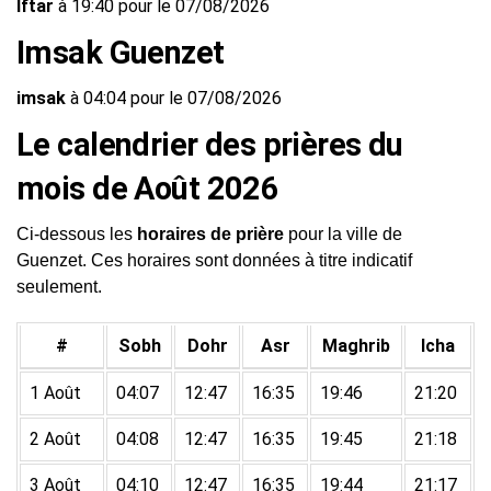
Iftar
à 19:40 pour le 07/08/2026
Imsak Guenzet
imsak
à 04:04 pour le 07/08/2026
Le calendrier des prières du
mois de Août 2026
Ci-dessous les
horaires de prière
pour la ville de
Guenzet. Ces horaires sont données à titre indicatif
seulement.
#
Sobh
Dohr
Asr
Maghrib
Icha
1 Août
04:07
12:47
16:35
19:46
21:20
2 Août
04:08
12:47
16:35
19:45
21:18
3 Août
04:10
12:47
16:35
19:44
21:17