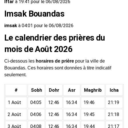
Iftar
à 19:41 pour le 06/08/2026
Imsak Bouandas
imsak
à 04:01 pour le 06/08/2026
Le calendrier des prières du
mois de Août 2026
Ci-dessous les
horaires de prière
pour la ville de
Bouandas. Ces horaires sont données à titre indicatif
seulement.
#
Sobh
Dohr
Asr
Maghrib
Icha
1 Août
04:05
12:46
16:34
19:46
21:19
2 Août
04:06
12:46
16:34
19:45
21:18
3 Août
04:08
12:46
16:34
19:44
21:17