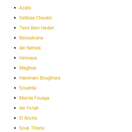
Azails
Sebbaa Chioukh
Terni Beni Hediel.
Bensekrane
Ain Nehala
Hennaya
Maghnia
Hammam Boughrara
Souahlia
Msirda Fouaga
Ain Fetah
El Aricha
Souk Thlata