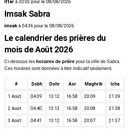
Iftar
à 20:02 pour le 08/08/2026
Imsak Sabra
imsak
à 04:36 pour le 08/08/2026
Le calendrier des prières du
mois de Août 2026
Ci-dessous les
horaires de prière
pour la ville de Sabra.
Ces horaires sont données à titre indicatif seulement.
#
Sobh
Dohr
Asr
Maghrib
Icha
1 Août
04:39
13:12
16:58
20:09
21:39
2 Août
04:40
13:12
16:58
20:08
21:38
3 Août
04:41
13:12
16:58
20:07
21:37