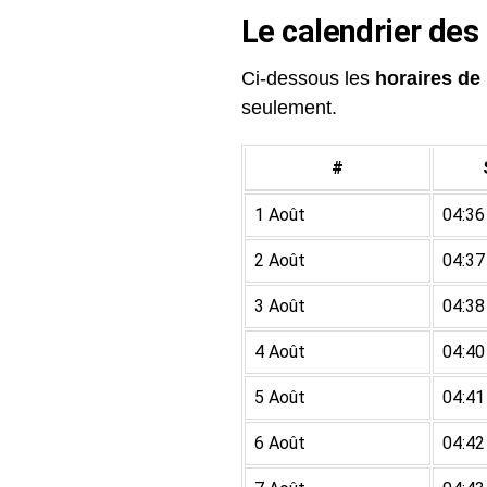
Le calendrier des
Ci-dessous les
horaires de 
seulement.
#
1 Août
04:36
2 Août
04:37
3 Août
04:38
4 Août
04:40
5 Août
04:41
6 Août
04:42