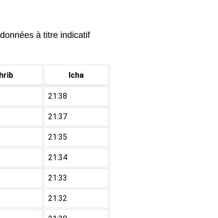
onnées à titre indicatif
rib
Icha
21:38
21:37
21:35
21:34
21:33
21:32