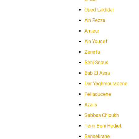
Oued Lakhdar
Ain Fezza
Amieur
Ain Youcef
Zenata
Beni Snous
Bab El Assa
Dar Yaghmouracene
Fellaoucene
Azails
Sebbaa Chioukh
Terni Beni Hediel.
Bensekrane