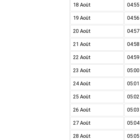
18 Août
04:55
19 Août
04:56
20 Août
04:57
21 Août
04:58
22 Août
04:59
23 Août
05:00
24 Août
05:01
25 Août
05:02
26 Août
05:03
27 Août
05:04
28 Août
05:05