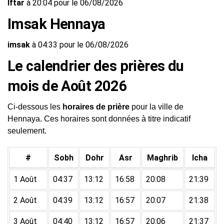
Iftar
à 20:04 pour le 06/08/2026
Imsak Hennaya
imsak
à 04:33 pour le 06/08/2026
Le calendrier des prières du
mois de Août 2026
Ci-dessous les
horaires de prière
pour la ville de
Hennaya. Ces horaires sont données à titre indicatif
seulement.
#
Sobh
Dohr
Asr
Maghrib
Icha
1 Août
04:37
13:12
16:58
20:08
21:39
2 Août
04:39
13:12
16:57
20:07
21:38
3 Août
04:40
13:12
16:57
20:06
21:37