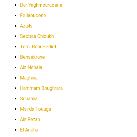
Dar Yaghmouracene
Fellaoucene
Azails
Sebbaa Chioukh
Terni Beni Hediel.
Bensekrane
Ain Nehala
Maghnia
Hammam Boughrara
Souahlia
Msirda Fouaga
Ain Fetah
El Aricha