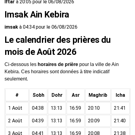
Iftar
à 20:05 pour le 06/08/2026
Imsak Ain Kebira
imsak
à 04:34 pour le 06/08/2026
Le calendrier des prières du
mois de Août 2026
Ci-dessous les
horaires de prière
pour la ville de Ain
Kebira. Ces horaires sont données à titre indicatif
seulement.
#
Sobh
Dohr
Asr
Maghrib
Icha
1 Août
04:38
13:13
16:59
20:10
21:41
2 Août
04:39
13:13
16:59
20:09
21:40
3 Août
04:41
13:13
16:59
20:08
21:38