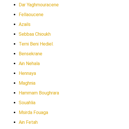
Dar Yaghmouracene
Fellaoucene
Azails
Sebbaa Chioukh
Terni Beni Hediel.
Bensekrane
Ain Nehala
Hennaya
Maghnia
Hammam Boughrara
Souahlia
Msirda Fouaga
Ain Fetah