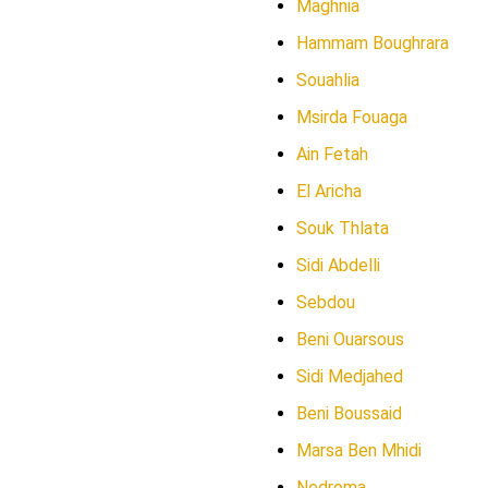
Maghnia
Hammam Boughrara
Souahlia
Msirda Fouaga
Ain Fetah
El Aricha
Souk Thlata
Sidi Abdelli
Sebdou
Beni Ouarsous
Sidi Medjahed
Beni Boussaid
Marsa Ben Mhidi
Nedroma