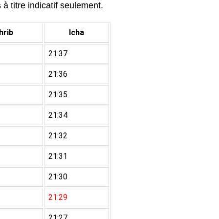
à titre indicatif seulement.
rib
Icha
21:37
21:36
21:35
21:34
21:32
21:31
21:30
21:29
21:27