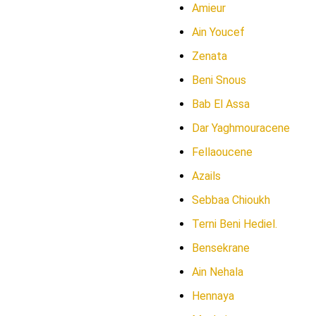
Amieur
Ain Youcef
Zenata
Beni Snous
Bab El Assa
Dar Yaghmouracene
Fellaoucene
Azails
Sebbaa Chioukh
Terni Beni Hediel.
Bensekrane
Ain Nehala
Hennaya