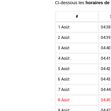
Ci-dessous les
horaires de 
#
1 Août
04:38
2 Août
04:39
3 Août
04:40
4 Août
04:41
5 Août
04:42
6 Août
04:43
7 Août
04:44
8 Août
04:45
9 Août
04:47