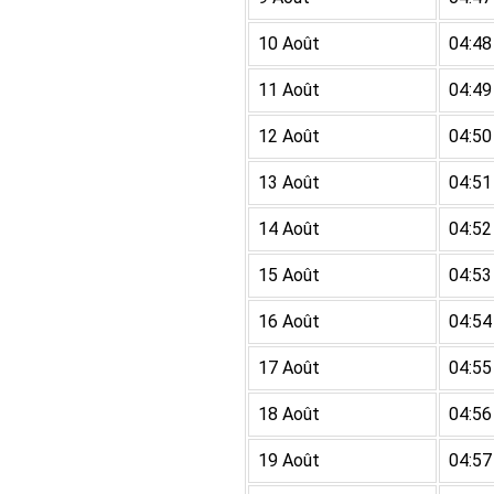
10 Août
04:48
11 Août
04:49
12 Août
04:50
13 Août
04:51
14 Août
04:52
15 Août
04:53
16 Août
04:54
17 Août
04:55
18 Août
04:56
19 Août
04:57