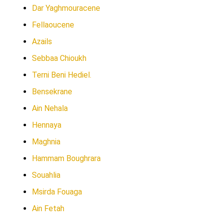
Dar Yaghmouracene
Fellaoucene
Azails
Sebbaa Chioukh
Terni Beni Hediel.
Bensekrane
Ain Nehala
Hennaya
Maghnia
Hammam Boughrara
Souahlia
Msirda Fouaga
Ain Fetah