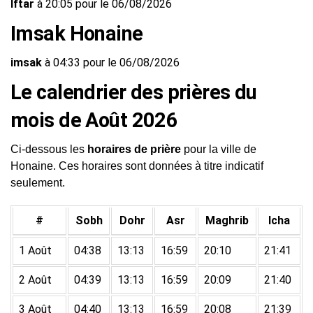
Iftar
à 20:05 pour le 06/08/2026
Imsak Honaine
imsak
à 04:33 pour le 06/08/2026
Le calendrier des prières du
mois de Août 2026
Ci-dessous les
horaires de prière
pour la ville de
Honaine. Ces horaires sont données à titre indicatif
seulement.
#
Sobh
Dohr
Asr
Maghrib
Icha
1 Août
04:38
13:13
16:59
20:10
21:41
2 Août
04:39
13:13
16:59
20:09
21:40
3 Août
04:40
13:13
16:59
20:08
21:39