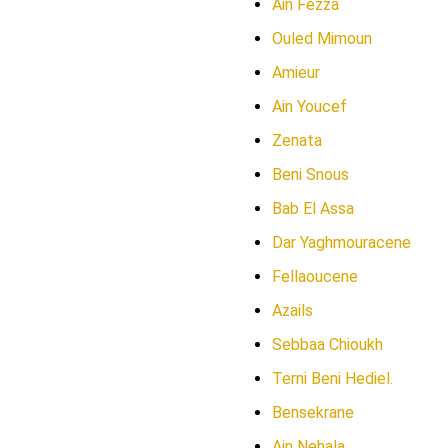
Ain Fezza
Ouled Mimoun
Amieur
Ain Youcef
Zenata
Beni Snous
Bab El Assa
Dar Yaghmouracene
Fellaoucene
Azails
Sebbaa Chioukh
Terni Beni Hediel.
Bensekrane
Ain Nehala