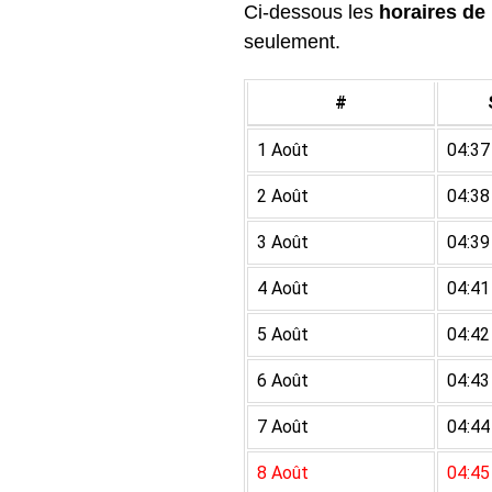
Ci-dessous les
horaires de 
seulement.
#
1 Août
04:37
2 Août
04:38
3 Août
04:39
4 Août
04:41
5 Août
04:42
6 Août
04:43
7 Août
04:44
8 Août
04:45