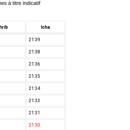
s à titre indicatif
rib
Icha
21:39
21:38
21:36
21:35
21:34
21:33
21:31
21:30