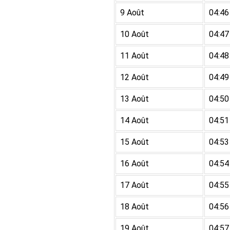
9 Août
04:46
10 Août
04:47
11 Août
04:48
12 Août
04:49
13 Août
04:50
14 Août
04:51
15 Août
04:53
16 Août
04:54
17 Août
04:55
18 Août
04:56
19 Août
04:57