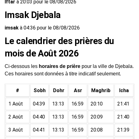
Iftar
à 20:03 pour le 08/08/2026
Imsak Djebala
imsak
à 04:36 pour le 08/08/2026
Le calendrier des prières du
mois de Août 2026
Ci-dessous les
horaires de prière
pour la ville de Djebala.
Ces horaires sont données à titre indicatif seulement.
#
Sobh
Dohr
Asr
Maghrib
Icha
1 Août
04:39
13:13
16:59
20:10
21:41
2 Août
04:40
13:13
16:59
20:09
21:40
3 Août
04:41
13:13
16:59
20:08
21:39