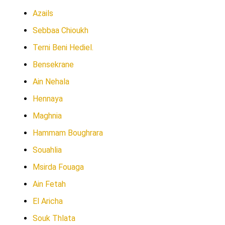
Azails
Sebbaa Chioukh
Terni Beni Hediel.
Bensekrane
Ain Nehala
Hennaya
Maghnia
Hammam Boughrara
Souahlia
Msirda Fouaga
Ain Fetah
El Aricha
Souk Thlata