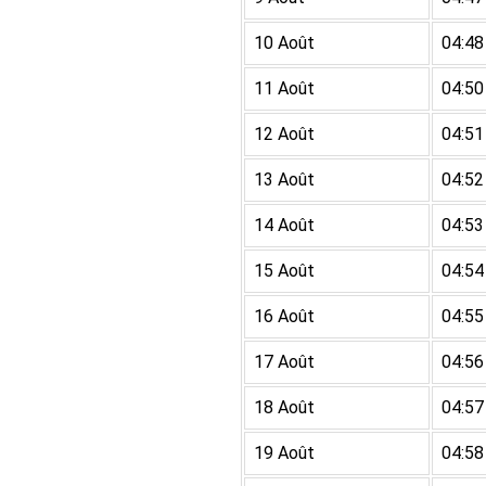
10 Août
04:48
11 Août
04:50
12 Août
04:51
13 Août
04:52
14 Août
04:53
15 Août
04:54
16 Août
04:55
17 Août
04:56
18 Août
04:57
19 Août
04:58