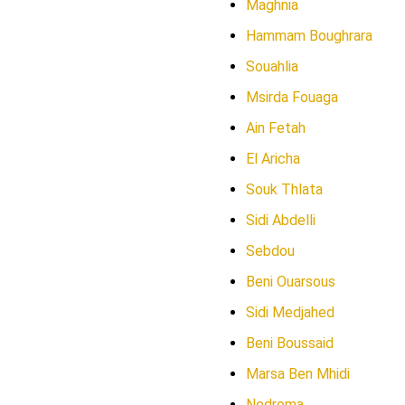
Maghnia
Hammam Boughrara
Souahlia
Msirda Fouaga
Ain Fetah
El Aricha
Souk Thlata
Sidi Abdelli
Sebdou
Beni Ouarsous
Sidi Medjahed
Beni Boussaid
Marsa Ben Mhidi
Nedroma