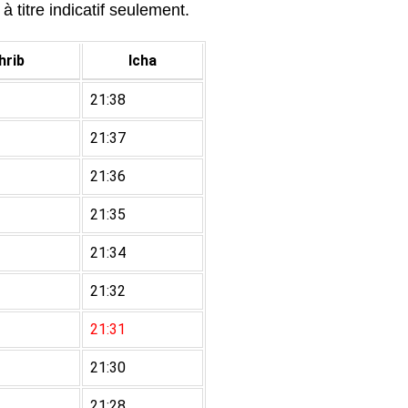
à titre indicatif seulement.
rib
Icha
21:38
21:37
21:36
21:35
21:34
21:32
21:31
21:30
21:28