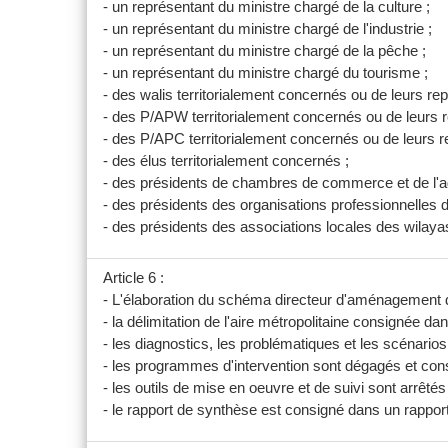
- un représentant du ministre chargé de la culture ;
- un représentant du ministre chargé de l'industrie ;
- un représentant du ministre chargé de la pêche ;
- un représentant du ministre chargé du tourisme ;
- des walis territorialement concernés ou de leurs re
- des P/APW territorialement concernés ou de leurs r
- des P/APC territorialement concernés ou de leurs r
- des élus territorialement concernés ;
- des présidents de chambres de commerce et de l'ag
- des présidents des organisations professionnelles 
- des présidents des associations locales des wilay
Article 6 :
- L'élaboration du schéma directeur d'aménagement de l'
- la délimitation de l'aire métropolitaine consignée d
- les diagnostics, les problématiques et les scénario
- les programmes d'intervention sont dégagés et cons
- les outils de mise en oeuvre et de suivi sont arrêt
- le rapport de synthèse est consigné dans un rappor