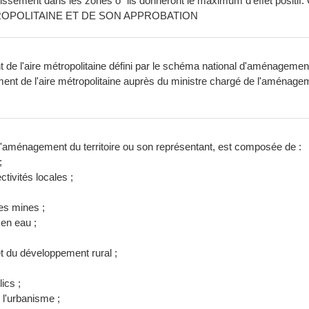
vestissement dans les zones o˘ ils donneront le maximum d'effet 
OPOLITAINE ET DE SON APPROBATION
 l'aire métropolitaine défini par le schéma national d'aménagement du
t de l'aire métropolitaine auprès du ministre chargé de l'aménagem
l'aménagement du territoire ou son représentant, est composée de :
;
ctivités locales ;
des mines ;
en eau ;
et du développement rural ;
ics ;
 l'urbanisme ;