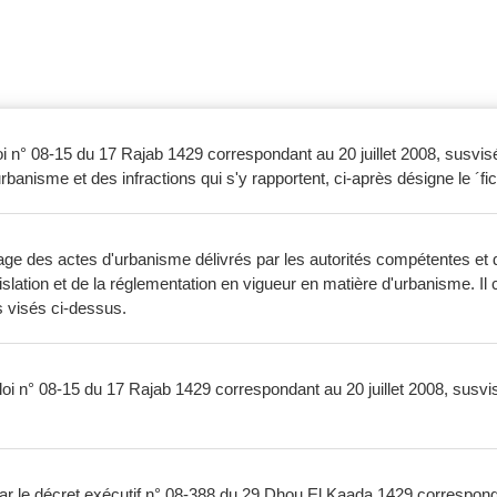
 loi n° 08-15 du 17 Rajab 1429 correspondant au 20 juillet 2008, susvisé
rbanisme et des infractions qui s'y rapportent, ci-après désigne le ´fic
age des actes d'urbanisme délivrés par les autorités compétentes et d
gislation et de la réglementation en vigueur en matière d'urbanisme. Il c
s visés ci-dessus.
oi n° 08-15 du 17 Rajab 1429 correspondant au 20 juillet 2008, susvisée,
s par le décret exécutif n° 08-388 du 29 Dhou El Kaada 1429 correspon