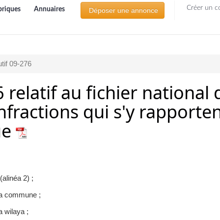
Créer un c
briques
Annuaires
Déposer une annonce
tif 09-276
 relatif au fichier national 
nfractions qui s'y rapporten
ue
alinéa 2) ;
à la commune ;
a wilaya ;