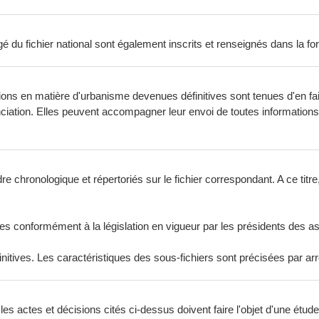
é du fichier national sont également inscrits et renseignés dans la for
ions en matière d'urbanisme devenues définitives sont tenues d'en fa
onciation. Elles peuvent accompagner leur envoi de toutes informatio
e chronologique et répertoriés sur le fichier correspondant. A ce titre, 
dées conformément à la législation en vigueur par les présidents de
finitives. Les caractéristiques des sous-fichiers sont précisées par ar
s actes et décisions cités ci-dessus doivent faire l'objet d'une étud