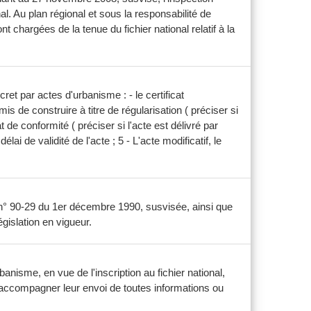
l. Au plan régional et sous la responsabilité de
t chargées de la tenue du fichier national relatif à la
ret par actes d'urbanisme : - le certificat
mis de construire à titre de régularisation ( préciser si
t de conformité ( préciser si l'acte est délivré par
élai de validité de l'acte ; 5 - L'acte modificatif, le
loi n° 90-29 du 1er décembre 1990, susvisée, ainsi que
gislation en vigueur.
isme, en vue de l'inscription au fichier national,
nt accompagner leur envoi de toutes informations ou