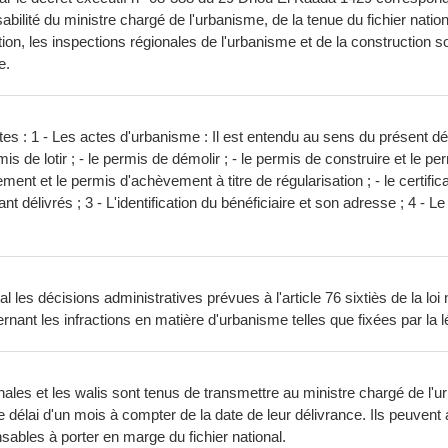
ilité du ministre chargé de l'urbanisme, de la tenue du fichier nationa
ion, les inspections régionales de l'urbanisme et de la construction son
e.
tes : 1 - Les actes d'urbanisme : Il est entendu au sens du présent déc
is de lotir ; - le permis de démolir ; - le permis de construire et le per
ement et le permis d'achèvement à titre de régularisation ; - le certifica
nt délivrés ; 3 - L'identification du bénéficiaire et son adresse ; 4 - Le d
nal les décisions administratives prévues à l'article 76 sixtiès de la 
nant les infractions en matière d'urbanisme telles que fixées par la lé
 et les walis sont tenus de transmettre au ministre chargé de l'urban
 le délai d'un mois à compter de la date de leur délivrance. Ils peuve
ables à porter en marge du fichier national.