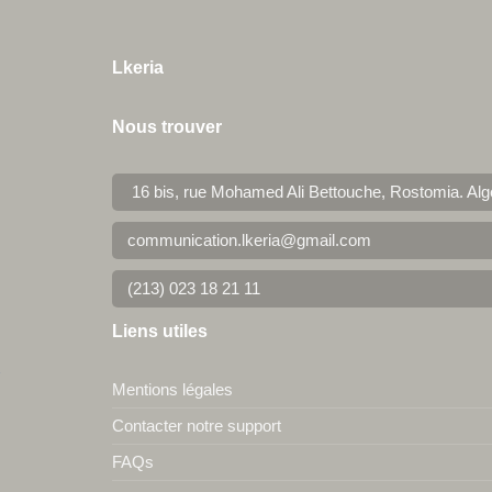
Lkeria
Nous trouver
16 bis, rue Mohamed Ali Bettouche, Rostomia.
Alg
communication.lkeria@gmail.com
(213) 023 18 21 11
Liens utiles
Mentions légales
Contacter notre support
FAQs