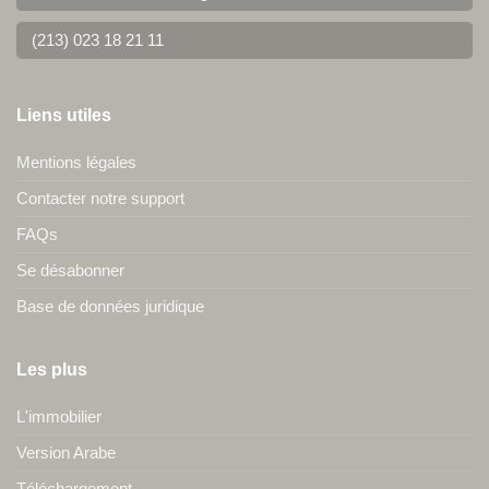
(213) 023 18 21 11
Liens utiles
Mentions légales
Contacter notre support
FAQs
Se désabonner
Base de données juridique
Les plus
L'immobilier
Version Arabe
Téléchargement