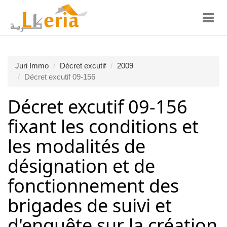
Toggl
navig
Juri Immo
Décret excutif
2009
Décret excutif 09-156
Décret excutif 09-156
fixant les conditions et
les modalités de
désignation et de
fonctionnement des
brigades de suivi et
d'enquête sur la création