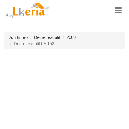
Toggl
navig
Juri Immo
Décret excutif
2009
Décret excutif 09-152