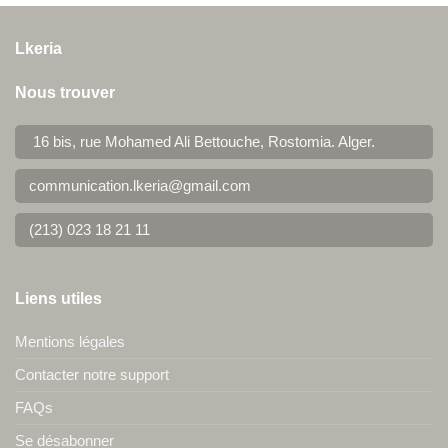
Lkeria
Nous trouver
16 bis, rue Mohamed Ali Bettouche, Rostomia.
Alger
.
communication.lkeria@gmail.com
(213) 023 18 21 11
Liens utiles
Mentions légales
Contacter notre support
FAQs
Se désabonner