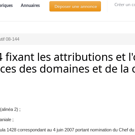
Créer un c
briques
Annuaires
Déposer une annonce
tif 08-144
 fixant les attributions et 
vices des domaines et de la
alinéa 2) ;
niale ;
Oula 1428 correspondant au 4 juin 2007 portant nomination du Chef d