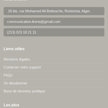
16 bis, rue Mohamed Ali Bettouche, Rostomia.
Alger
.
communication.lkeria@gmail.com
(213) 023 18 21 11
Liens utiles
Mentions légales
Contacter notre support
FAQs
Se désabonner
Base de données juridique
Les plus