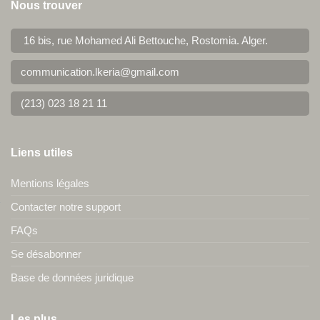
Nous trouver
16 bis, rue Mohamed Ali Bettouche, Rostomia.
Alger
.
communication.lkeria@gmail.com
(213) 023 18 21 11
Liens utiles
Mentions légales
Contacter notre support
FAQs
Se désabonner
Base de données juridique
Les plus