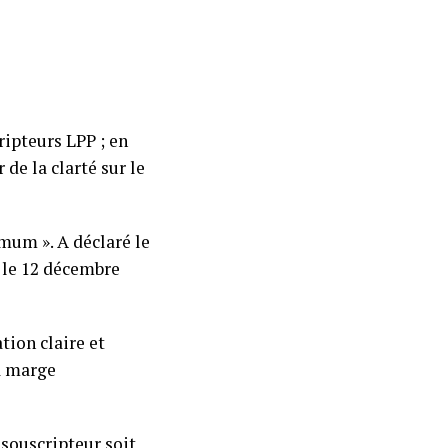
ripteurs LPP ; en
 de la clarté sur le
imum ». A déclaré le
e le 12 décembre
tion claire et
la marge
 souscripteur soit