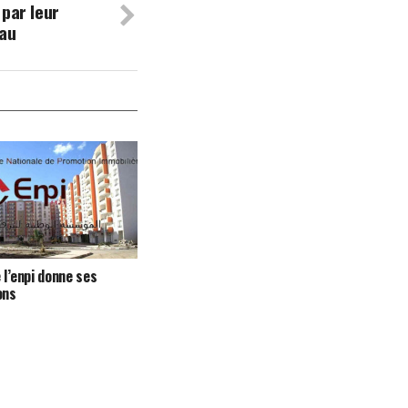
 par leur
eau
 l’enpi donne ses
ons