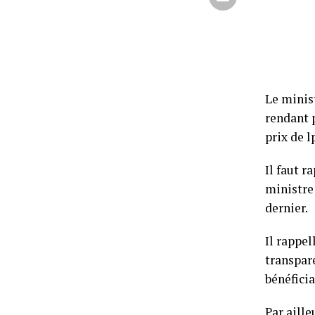
Le minist
rendant p
prix de l
Il faut r
ministre
dernier.
Il rappel
transpare
bénéficia
Par aille