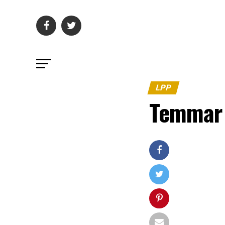
LPP
Temmar 