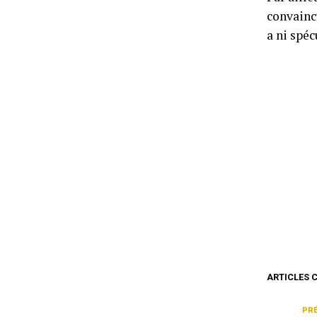
convain
a ni spéc
ARTICLES 
PR