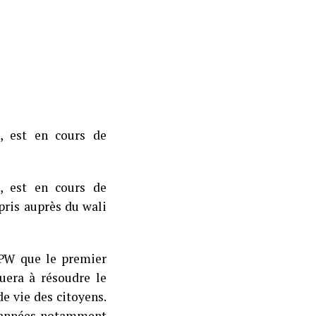
, est en cours de
, est en cours de
pris auprès du wali
’APW que le premier
uera à résoudre le
e vie des citoyens.
s années notamment