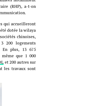
caire (RHP), a-t-on
communication.
s qui accueilleront
été dotée la wilaya
sociétés chinoises,
t 3 200 logements
. En plus, 13 675
 de même que 1 000
DL
et 200 autres sur
t les travaux sont