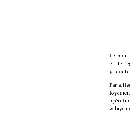
Le comit
et de ré
promoteu
Par aill
logemen
opératio
wilaya on