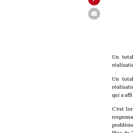
Un tota
réalisat
Un tota
réalisat
qui a aff
C’est lo
responsa
problème
Plus de 