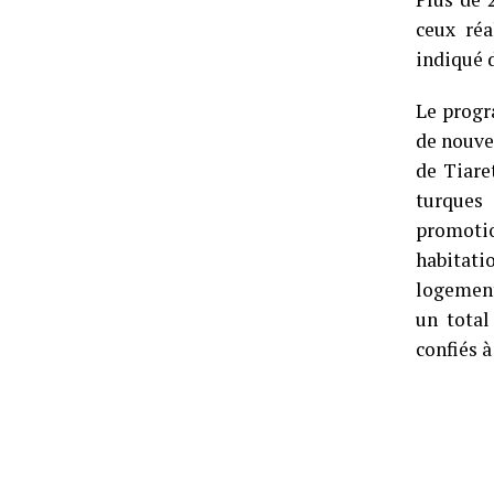
ceux réa
indiqué 
Le progr
de nouve
de Tiare
turques
promoti
habitati
logement
un total
confiés 