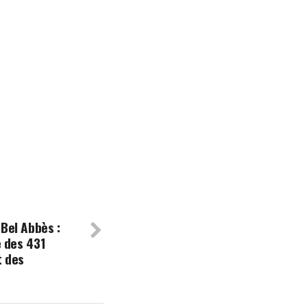
Bel Abbès :
e des 431
t des