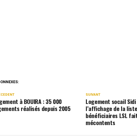
CONNEXES:
ÉCEDENT
SUIVANT
gement à BOUIRA : 35 000
Logement socail Sidi 
gements réalisés depuis 2005
l’affichage de la list
bénéficiaires LSL fai
mécontents