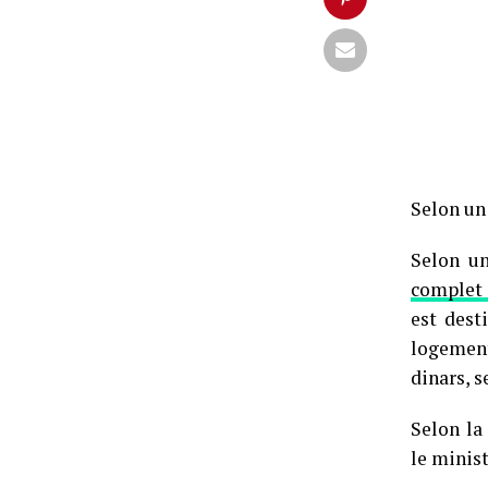
Selon un
Selon un
complet 
est dest
logement
dinars, s
Selon la
le minist