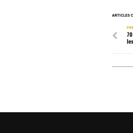
ARTICLES 
PR
70
le