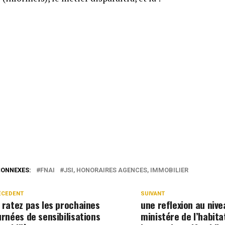
CONNEXES:
FNAI
JSI, HONORAIRES AGENCES, IMMOBILIER
ÉCEDENT
SUIVANT
 ratez pas les prochaines
une reflexion au nive
urnées de sensibilisations
ministére de l’habit