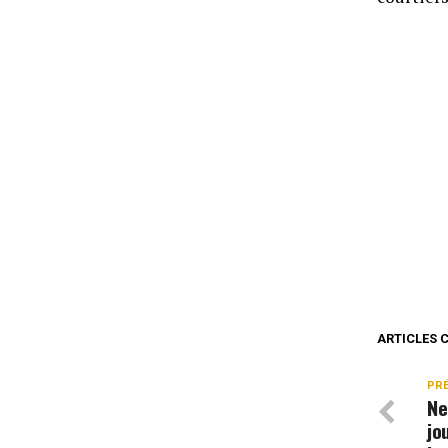
ARTICLES 
PR
Ne
jo