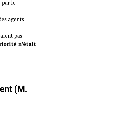
 par le
 des agents
taient pas
riorité n’était
ent (M.