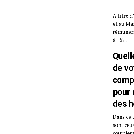
A titre 
et au Mar
rémunéra
à 1% !
Quelle
de vo
compt
pour 
des h
Dans ce 
sont ceu
courtiers