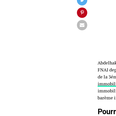
Abdelhak
FNAI dep
de la 3ém
immobil
immobili
barème i
Pourr