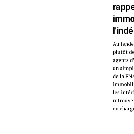
rappe
immob
l’ind
Au lende
plutôt d
agents d’
un simpl
de la FNA
immobilie
les intér
retrouve
en charg