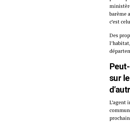
ministèr
barème a
c’est cel
Des prop
l’habitat
départe
Peut-
sur l
d’aut
L’agent 
communiq
prochai