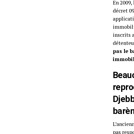
En 2009, 
décret 0
applicati
immobil
inscrits 
détenteu
pas le b
immobil
Beau
repro
Djebba
barèm
L’ancienn
pas respo