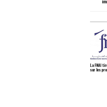
im
La FNAI ti
sur les pr