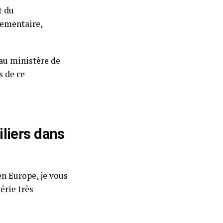
t du
lementaire,
au ministère de
s de ce
liers dans
n Europe, je vous
érie très