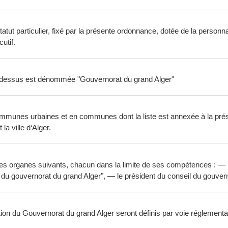
 statut particulier, fixé par la présente ordonnance, dotée de la personn
utif.
r ci—dessus est dénommée "Gouvernorat du grand Alger"
ommunes urbaines et en communes dont la liste est annexée à la p
a ville d‘Alger.
les organes suivants, chacun dans la limite de ses compétences : — 
du gouvernorat du grand Alger", — le président du conseil du gouvern
tion du Gouvernorat du grand Alger seront définis par voie réglementa