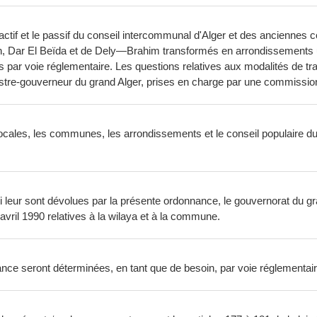
 l'actif et le passif du conseil intercommunal d'Alger et des ancienn
, Dar El Beïda et de Dely—Brahim transformés en arrondissements urb
 par voie réglementaire. Les questions relatives aux modalités de tr
nistre-gouverneur du grand Alger, prises en charge par une commissio
ns locales, les communes, les arrondissements et le conseil populaire 
ui leur sont dévolues par la présente ordonnance, le gouvernorat du 
avril 1990 relatives à la wilaya et à la commune.
nce seront déterminées, en tant que de besoin, par voie réglementair