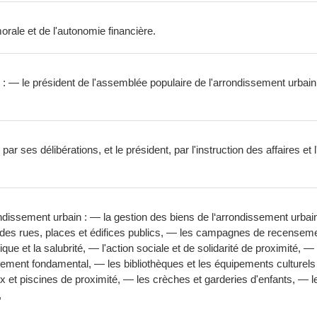
orale et de l'autonomie financière.
: — le président de l'assemblée populaire de l'arrondissement urbain
r ses délibérations, et le président, par l'instruction des affaires et
sement urbain : — la gestion des biens de l‘arrondissement urbain, — 
es rues, places et édifices publics, — les campagnes de recensements
 et la salubrité, — l'action sociale et de solidarité de proximité, — l‘a
seignement fondamental, — les bibliothèques et les équipements culturel
eux et piscines de proximité, — les crèches et garderies d'enfants, — 
,