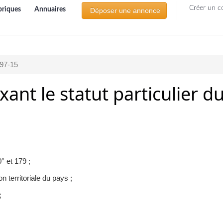
Créer un c
briques
Annuaires
Déposer une annonce
97-15
ant le statut particulier 
° et 179 ;
on territoriale du pays ;
;