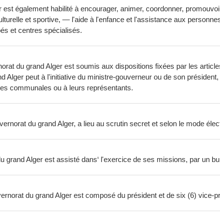
est également habilité à encourager, animer, coordonner, promouvoir e
turelle et sportive, — l'aide à l'enfance et l'assistance aux personn
és et centres spécialisés.
at du grand Alger est soumis aux dispositions fixées par les articles 1
d Alger peut à l'initiative du ministre-gouverneur ou de son président
res communales ou à leurs représentants.
rnorat du grand Alger, a lieu au scrutin secret et selon le mode élector
u grand Alger est assisté dans‘ l'exercice de ses missions, par un 
rnorat du grand Alger est composé du président et de six (6) vice-p