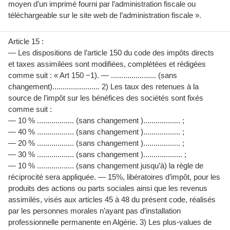
moyen d’un imprimé fourni par l’administration fiscale ou
téléchargeable sur le site web de l’administration fiscale ».
Article 15 :
— Les dispositions de l’article 150 du code des impôts directs
et taxes assimilées sont modifiées, complétées et rédigées
comme suit : « Art 150 −1). — ...................... (sans
changement)....................... 2) Les taux des retenues à la
source de l’impôt sur les bénéfices des sociétés sont fixés
comme suit :
— 10 % .................. (sans changement ).................. ;
— 40 % .................. (sans changement ).................. ;
— 20 % .................. (sans changement ).................. ;
— 30 % .................. (sans changement )................... ;
— 10 % .................. (sans changement jusqu’à) la règle de
réciprocité sera appliquée. — 15%, libératoires d’impôt, pour les
produits des actions ou parts sociales ainsi que les revenus
assimilés, visés aux articles 45 à 48 du présent code, réalisés
par les personnes morales n’ayant pas d’installation
professionnelle permanente en Algérie. 3) Les plus-values de