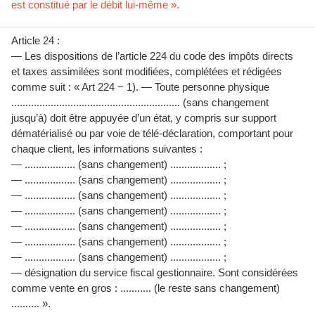
est constitué par le débit lui-même ».
Article 24 :
— Les dispositions de l’article 224 du code des impôts directs
et taxes assimilées sont modifiées, complétées et rédigées
comme suit : « Art 224 − 1). — Toute personne physique
............................................................ (sans changement
jusqu’à) doit être appuyée d’un état, y compris sur support
dématérialisé ou par voie de télé-déclaration, comportant pour
chaque client, les informations suivantes :
— .................. (sans changement) .................. ;
— .................. (sans changement) .................. ;
— .................. (sans changement) .................. ;
— .................. (sans changement) .................. ;
— .................. (sans changement) .................. ;
— .................. (sans changement) .................. ;
— .................. (sans changement) .................. ;
— désignation du service fiscal gestionnaire. Sont considérées
comme vente en gros : ........... (le reste sans changement)
.......... ».