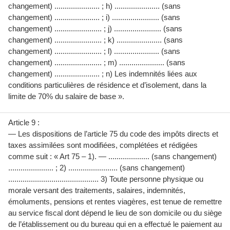
changement) ...................... ; h) ...................... (sans
changement) ...................... ; i) ....................... (sans
changement) ....................... ; j) ....................... (sans
changement) ....................... ; k) ...................... (sans
changement) ....................... ; l) ...................... (sans
changement) ....................... ; m) ...................... (sans
changement) ...................... ; n) Les indemnités liées aux
conditions particulières de résidence et d’isolement, dans la
limite de 70% du salaire de base ».
Article 9 :
— Les dispositions de l’article 75 du code des impôts directs et
taxes assimilées sont modifiées, complétées et rédigées
comme suit : « Art 75 – 1). — .................... (sans changement)
...................... ; 2) ........................ (sans changement)
............................................ 3) Toute personne physique ou
morale versant des traitements, salaires, indemnités,
émoluments, pensions et rentes viagères, est tenue de remettre
au service fiscal dont dépend le lieu de son domicile ou du siège
de l’établissement ou du bureau qui en a effectué le paiement au