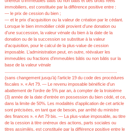
onéreux d’immeubles bâtis ou non bâtis et des droits réels
immobiliers, est constituée par la différence positive entre :
— le prix de cession du bien ;
— et le prix d’acquisition ou la valeur de création par le cédant.
Lorsque le bien immobilier cédé provient d’une donation ou
d’une succession, la valeur vénale du bien à la date de la
donation ou de la succession se substitue à la valeur
d’acquisition, pour le calcul de la plus-value de cession
imposable. L’administration peut, en outre, réévaluer les
immeubles ou fractions d’immeubles bâtis ou non bâtis sur la
base de la valeur vénale
................................................................................................
(sans changement jusqu’à) l’article 19 du code des procédures
fiscales ». « Art 79. — Le revenu imposable bénéficie d’un
abattement de l’ordre de 5% par an, à compter de la troisième
(3) année de la date d’entrée en possession du bien cédé, et ce,
dans la limite de 50%. Les modalités d’application de cet article
sont précisées, en tant que de besoin, par arrêté du ministre
des finances ». « Art 79 bis. — La plus-value imposable, au titre
de la cession à titre onéreux des actions, parts sociales ou
titres assimilés, est constituée par la différence positive entre le