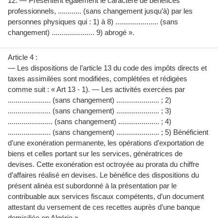
12. — Présentent également le caractère de bénéfices
professionnels, ............ (sans changement jusqu’à) par les
personnes physiques qui : 1) à 8) ...................... (sans
changement) ...................... 9) abrogé ».
Article 4 :
— Les dispositions de l’article 13 du code des impôts directs et
taxes assimilées sont modifiées, complétées et rédigées
comme suit : « Art 13 - 1). — Les activités exercées par
...................... (sans changement) ...................... ; 2)
...................... (sans changement) ...................... ; 3)
....................... (sans changement) ..................... ; 4)
...................... (sans changement) ...................... ; 5) Bénéficient
d’une exonération permanente, les opérations d’exportation de
biens et celles portant sur les services, génératrices de
devises. Cette exonération est octroyée au prorata du chiffre
d’affaires réalisé en devises. Le bénéfice des dispositions du
présent alinéa est subordonné à la présentation par le
contribuable aux services fiscaux compétents, d’un document
attestant du versement de ces recettes auprès d’une banque
domiciliée en Algérie ».