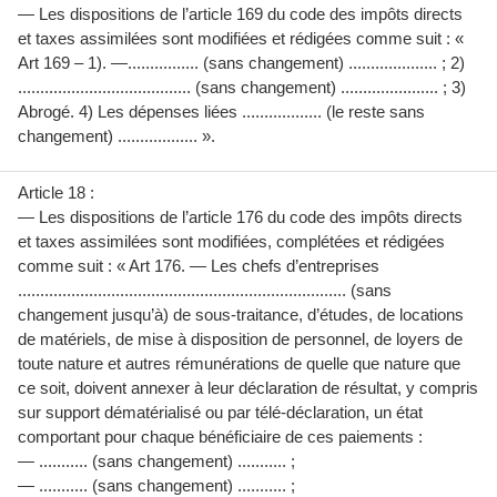
— Les dispositions de l’article 169 du code des impôts directs
et taxes assimilées sont modifiées et rédigées comme suit : «
Art 169 – 1). —................ (sans changement) .................... ; 2)
....................................... (sans changement) ...................... ; 3)
Abrogé. 4) Les dépenses liées .................. (le reste sans
changement) .................. ».
Article 18 :
— Les dispositions de l’article 176 du code des impôts directs
et taxes assimilées sont modifiées, complétées et rédigées
comme suit : « Art 176. — Les chefs d’entreprises
.......................................................................... (sans
changement jusqu’à) de sous-traitance, d’études, de locations
de matériels, de mise à disposition de personnel, de loyers de
toute nature et autres rémunérations de quelle que nature que
ce soit, doivent annexer à leur déclaration de résultat, y compris
sur support dématérialisé ou par télé-déclaration, un état
comportant pour chaque bénéficiaire de ces paiements :
— ........... (sans changement) ........... ;
— ........... (sans changement) ........... ;