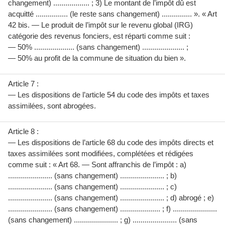
changement) .................. ; 3) Le montant de l’impôt dû est
acquitté ................ (le reste sans changement) ............... ». « Art
42 bis. — Le produit de l’impôt sur le revenu global (IRG)
catégorie des revenus fonciers, est réparti comme suit :
— 50% .................... (sans changement) ..................... ;
— 50% au profit de la commune de situation du bien ».
Article 7 :
— Les dispositions de l’article 54 du code des impôts et taxes
assimilées, sont abrogées.
Article 8 :
— Les dispositions de l’article 68 du code des impôts directs et
taxes assimilées sont modifiées, complétées et rédigées
comme suit : « Art 68. — Sont affranchis de l’impôt : a)
...................... (sans changement) ...................... ; b)
...................... (sans changement) ...................... ; c)
...................... (sans changement) ...................... ; d) abrogé ; e)
...................... (sans changement) .................... ; f) ......................
(sans changement) ...................... ; g) ...................... (sans