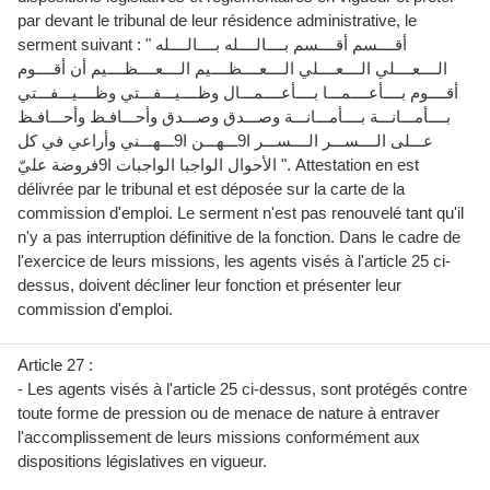
par devant le tribunal de leur résidence administrative, le
serment suivant : " أقــــسم أقــــسم بــــالــــله بــــالــــله
الــــعــــلي الــــعــــلي الــــعــــظــــيم الــــعــــظــــيم أن أقــــوم
أقــــوم بــــأعــــمـــا بــــأعــــمـــال وظــــيـــفـــتي وظــــيـــفـــتي
بــــأمـــانـــة بــــأمـــانـــة وصـــدق وصـــدق وأحـــافـظ وأحـــافـظ
عـــلى الــــســـر الــــســـر ا9ـــهـــن ا9ـــهـــني وأراعي في كل
الأحوال الواجبا الواجبات ا9فروضة عليّ ". Attestation en est
délivrée par le tribunal et est déposée sur la carte de la
commission d'emploi. Le serment n'est pas renouvelé tant qu'il
n'y a pas interruption définitive de la fonction. Dans le cadre de
l'exercice de leurs missions, les agents visés à l'article 25 ci-
dessus, doivent décliner leur fonction et présenter leur
commission d'emploi.
Article 27 :
- Les agents visés à l'article 25 ci-dessus, sont protégés contre
toute forme de pression ou de menace de nature à entraver
l'accomplissement de leurs missions conformément aux
dispositions législatives en vigueur.