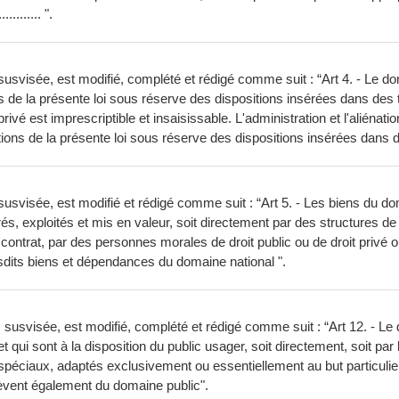
........ ".
 susvisée, est modifié, complété et rédigé comme suit : “Art 4. - Le dom
s de la présente loi sous réserve des dispositions insérées dans des te
é est imprescriptible et insaisissable. L'administration et l'aliénatio
ions de la présente loi sous réserve des dispositions insérées dans d'a
susvisée, est modifié et rédigé comme suit : “Art 5. - Les biens du dom
érés, exploités et mis en valeur, soit directement par des structures de 
n contrat, par des personnes morales de droit public ou de droit privé 
desdits biens et dépendances du domaine national ".
0, susvisée, est modifié, complété et rédigé comme suit : “Art 12. - Le
qui sont à la disposition du public usager, soit directement, soit par 
spéciaux, adaptés exclusivement ou essentiellement au but particulie
relèvent également du domaine public".