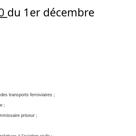
30
du 1er décembre
 des transports ferroviaires ;
e ;
mmissaire priseur ;
atives à l'aviation civile ;