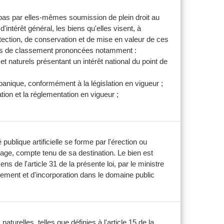
t pas par elles-mêmes soumission de plein droit au
intérêt général, les biens qu'elles visent, à
tection, de conservation et de mise en valeur de ces
tives de classement prononcées notamment :
et naturels présentant un intérêt national du point de
panique, conformément à la législation en vigueur ;
tion et la réglementation en vigueur ;
publique artificielle se forme par l'érection ou
rage, compte tenu de sa destination. Le bien est
s de l'article 31 de la présente loi, par le ministre
ement et d'incorporation dans le domaine public
turelles, telles que définies à l'article 15 de la