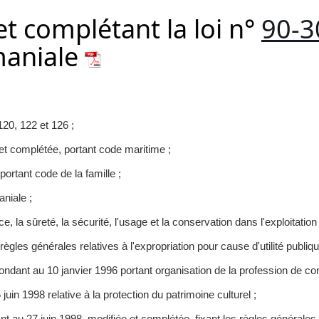
et complétant la loi n°
90-
maniale
120, 122 et 126 ;
et complétée, portant code maritime ;
portant code de la famille ;
niale ;
e, la sûreté, la sécurité, l'usage et la conservation dans l'exploitation
règles générales relatives à l'expropriation pour cause d'utilité publiqu
dant au 10 janvier 1996 portant organisation de la profession de co
uin 1998 relative à la protection du patrimoine culturel ;
 au 27 juin 1998, modifiée et complétée, fixant les règles générales rel