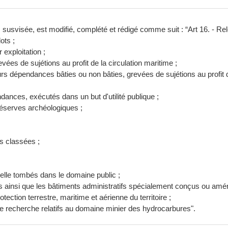
, susvisée, est modifié, complété et rédigé comme suit : “Art 16. - Re
lots ;
exploitation ;
evées de sujétions au profit de la circulation maritime ;
eurs dépendances bâties ou non bâties, grevées de sujétions au profit d
dances, exécutés dans un but d'utilité publique ;
réserves archéologiques ;
ns classées ;
ctuelle tombés dans le domaine public ;
nales ainsi que les bâtiments administratifs spécialement conçus ou amé
ection terrestre, maritime et aérienne du territoire ;
e recherche relatifs au domaine minier des hydrocarbures".