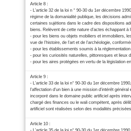
Article 8 :
- L'article 32 de la loi n ° 90-30 du 1er décembre 19
régime de la domanialité publique, les décisions admi
certaines sujétions dans le cadre des dispositions ad
biens. Relèvent de cette nature d'actes échappant à l
- pour les biens ou objets mobiliers et immobiliers, le
vue de l'histoire, de l'art et de l'archéologie, conform
- pour les établissements soumis à la réglementation 
- pour les curiosités naturelles, pittoresques et lie
- pour les aires protégées en vertu de la législation e
Article 9 :
- L'article 33 de la loi n° 90-30 du 1er décembre 1990,
l'affectation d'un bien à une mission d'intérêt génér
incorporé dans le domaine public artificiel après inter
chargé des finances ou le wali compétent, après déli
artificiel sont réalisées selon des modalités précisée
Article 10 :
- L'article 35 de la loi n° 90-30 du 1er décembre 1990,