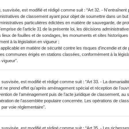
90, susvisée, est modifié et rédigé comme suit : “Art 32. - N'entraînen
nistratives de classement ayant pour objet de soumettre dans un but d'
ministratives particulières édictées en matière de sauvegarde, de pro
'emprise de l'article 31 de la présente loi, les décisions administra
s lieux de fouilles et de sondages, les monuments et sites historiques 
ément à la législation en vigueur ;
applicable en matière de sécurité contre les risques d'incendie et de 
ux des communes érigés en stations classées, conformément à la législa
n vigueur".
 susvisée, est modifié et rédigé comme suit : “Art 33. - La domanialité 
al et ne prend effet qu'après aménagement spécial et réception de l'ouv
vention de l'aménagement puis de l'acte juridique de classement, au sen
bération de l'assemblée populaire concernée. Les opérations de class
s par voie réglementaire".
 susvisée, est modifié et rédigé comme suit : “Art 35. - Les richesses na