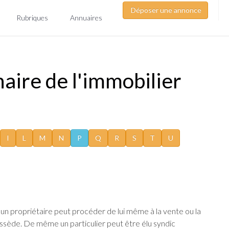
Déposer une annonce
Rubriques
Annuaires
aire de l'immobilier
I
L
M
N
P
Q
R
S
T
U
 un propriétaire peut procéder de lui même à la vente ou la
possède. De même un particulier peut être élu syndic