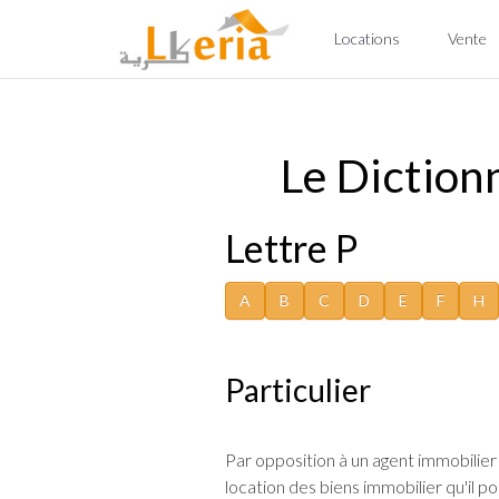
Locations
Vente
Le Dictionn
Lettre P
A
B
C
D
E
F
H
Particulier
Par opposition à un agent immobilier
location des biens immobilier qu'il 