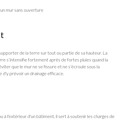
 un mur sans ouverture
t
pporter de la terre sur tout ou partie de sa hauteur. La
re s’intensifie fortement après de fortes pluies quand la
 éviter que le mur ne se fissure et ne s’écroule sous la
e d'y prévoir un drainage efficace.
u à l'extérieur d'un bâtiment, il sert à soutenir les charges de