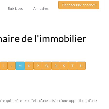
Déposer une annonce
Rubriques
Annuaires
aire de l'immobilier
I
L
M
N
P
Q
R
S
T
U
e qui arrête les effets d'une saisie, d'une opposition, d'une