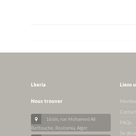
Lkeria
Liens u
Nous trouver
Mention
Contact
16 bis, rue Mohamed Ali
FAQs
Bettouche, Rostomia.
Alger
.
Se dés