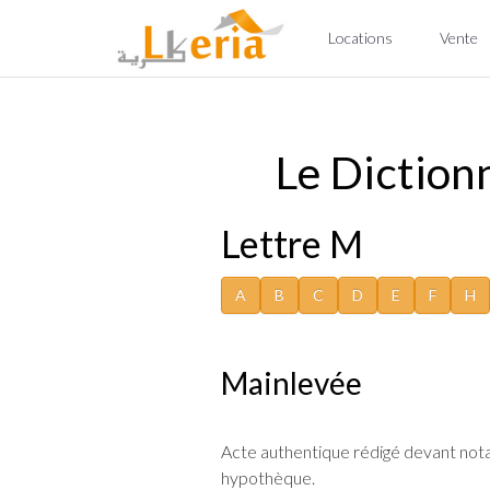
Locations
Vente
Le Dictionn
Lettre M
A
B
C
D
E
F
H
Mainlevée
Acte authentique rédigé devant notair
hypothèque.