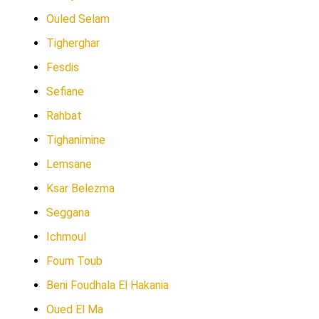
Ouled Selam
Tigherghar
Fesdis
Sefiane
Rahbat
Tighanimine
Lemsane
Ksar Belezma
Seggana
Ichmoul
Foum Toub
Beni Foudhala El Hakania
Oued El Ma