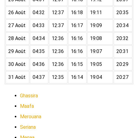
26 Août
04:32
12:37
16:18
19:11
20:35
27 Août
04:33
12:37
16:17
19:09
20:34
28 Août
04:34
12:36
16:16
19:08
20:32
29 Août
04:35
12:36
16:16
19:07
20:31
30 Août
04:36
12:36
16:15
19:05
20:29
31 Août
04:37
12:35
16:14
19:04
20:27
Ghassira
Maafa
Merouana
Seriana
Menaa