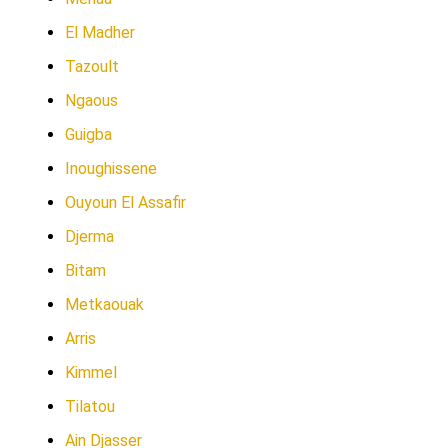
El Madher
Tazoult
Ngaous
Guigba
Inoughissene
Ouyoun El Assafir
Djerma
Bitam
Metkaouak
Arris
Kimmel
Tilatou
Ain Djasser