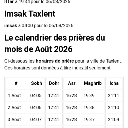
Iftar
à 19:34 pour le 06/08/2026
Imsak Taxlent
imsak
à 04:00 pour le 06/08/2026
Le calendrier des prières du
mois de Août 2026
Ci-dessous les
horaires de prière
pour la ville de Taxlent.
Ces horaires sont données à titre indicatif seulement.
#
Sobh
Dohr
Asr
Maghrib
Icha
1 Août
04:05
12:41
16:28
19:39
21:11
2 Août
04:06
12:41
16:28
19:38
21:10
3 Août
04:07
12:41
16:28
19:37
21:09