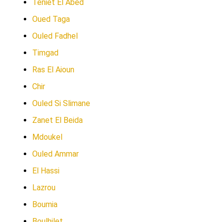
Teniet El Abed
Oued Taga
Ouled Fadhel
Timgad
Ras El Aioun
Chir
Ouled Si Slimane
Zanet El Beida
Mdoukel
Ouled Ammar
El Hassi
Lazrou
Boumia
Boulhilet