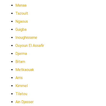
Menaa
Tazoult
Ngaous
Guigba
Inoughissene
Ouyoun El Assafir
Djerma
Bitam
Metkaouak
Arris
Kimmel
Tilatou
Ain Djasser