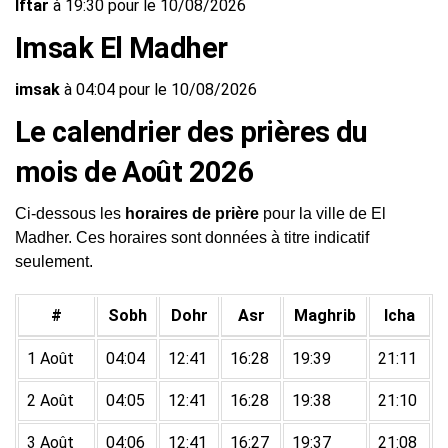
Iftar
à 19:30 pour le 10/08/2026
Imsak El Madher
imsak
à 04:04 pour le 10/08/2026
Le calendrier des prières du
mois de Août 2026
Ci-dessous les
horaires de prière
pour la ville de El
Madher. Ces horaires sont données à titre indicatif
seulement.
#
Sobh
Dohr
Asr
Maghrib
Icha
1 Août
04:04
12:41
16:28
19:39
21:11
2 Août
04:05
12:41
16:28
19:38
21:10
3 Août
04:06
12:41
16:27
19:37
21:08