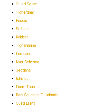
Ouled Selam
Tigherghar
Fesdis
Sefiane
Rahbat
Tighanimine
Lemsane
Ksar Belezma
Seggana
Ichmoul
Foum Toub
Beni Foudhala El Hakania
Oued El Ma