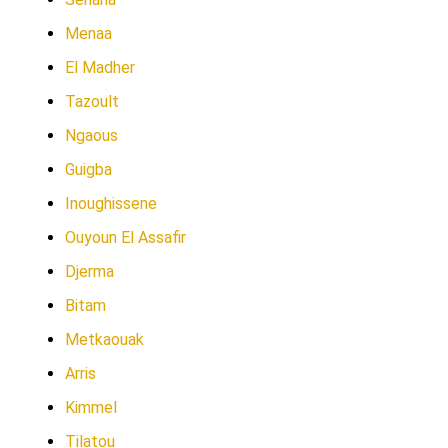
Menaa
El Madher
Tazoult
Ngaous
Guigba
Inoughissene
Ouyoun El Assafir
Djerma
Bitam
Metkaouak
Arris
Kimmel
Tilatou