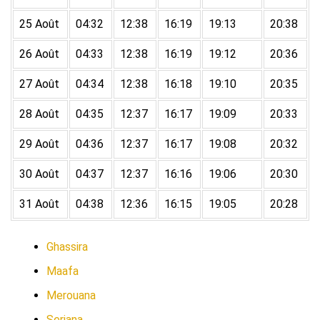
25 Août
04:32
12:38
16:19
19:13
20:38
26 Août
04:33
12:38
16:19
19:12
20:36
27 Août
04:34
12:38
16:18
19:10
20:35
28 Août
04:35
12:37
16:17
19:09
20:33
29 Août
04:36
12:37
16:17
19:08
20:32
30 Août
04:37
12:37
16:16
19:06
20:30
31 Août
04:38
12:36
16:15
19:05
20:28
Ghassira
Maafa
Merouana
Seriana