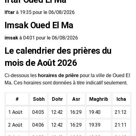
Iftar
à 19:35 pour le 06/08/2026
Imsak Oued El Ma
imsak
à 04:01 pour le 06/08/2026
Le calendrier des prières du
mois de Août 2026
Ci-dessous les
horaires de prière
pour la ville de Oued El
Ma. Ces horaires sont données à titre indicatif seulement.
#
Sobh
Dohr
Asr
Maghrib
Icha
1 Août
04:05
12:42
16:29
19:40
21:12
2 Août
04:06
12:42
16:29
19:39
21:11