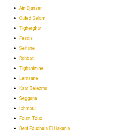
Ain Djasser
Ouled Selam
Tigherghar
Fesdis
Sefiane
Rahbat
Tighanimine
Lemsane
Ksar Belezma
Seggana
Ichmoul
Foum Toub
Beni Foudhala El Hakania