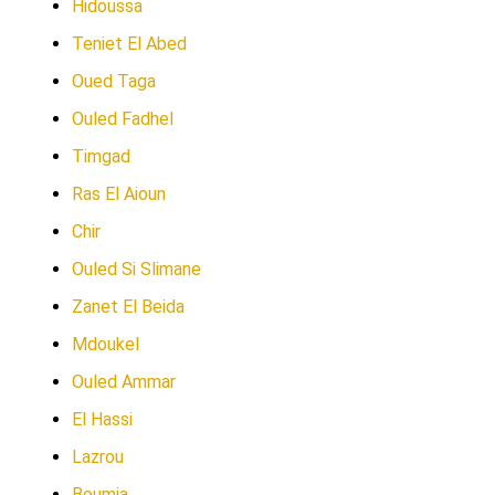
Hidoussa
Teniet El Abed
Oued Taga
Ouled Fadhel
Timgad
Ras El Aioun
Chir
Ouled Si Slimane
Zanet El Beida
Mdoukel
Ouled Ammar
El Hassi
Lazrou
Boumia