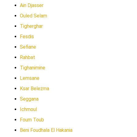
Ain Djasser
Ouled Selam
Tigherghar
Fesdis
Sefiane
Rahbat
Tighanimine
Lemsane
Ksar Belezma
Seggana
Ichmoul
Foum Toub
Beni Foudhala El Hakania