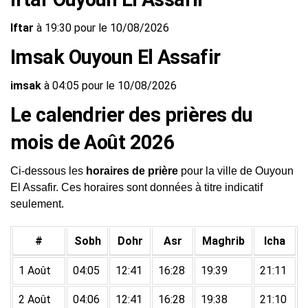
Iftar
à 19:30 pour le 10/08/2026
Imsak Ouyoun El Assafir
imsak
à 04:05 pour le 10/08/2026
Le calendrier des prières du
mois de Août 2026
Ci-dessous les
horaires de prière
pour la ville de Ouyoun
El Assafir. Ces horaires sont données à titre indicatif
seulement.
#
Sobh
Dohr
Asr
Maghrib
Icha
1 Août
04:05
12:41
16:28
19:39
21:11
2 Août
04:06
12:41
16:28
19:38
21:10