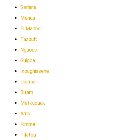
Seriana
Menaa
El Madher
Tazoult
Ngaous
Guigba
Inoughissene
Djerma
Bitam
Metkaouak
Arris
Kimmel
Tilatou