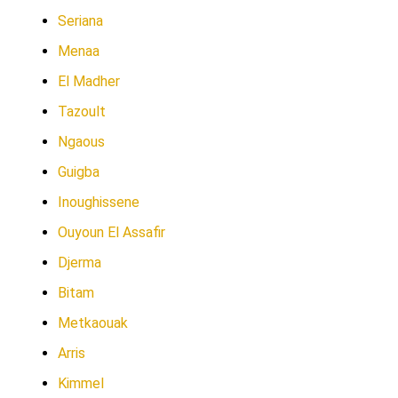
Seriana
Menaa
El Madher
Tazoult
Ngaous
Guigba
Inoughissene
Ouyoun El Assafir
Djerma
Bitam
Metkaouak
Arris
Kimmel