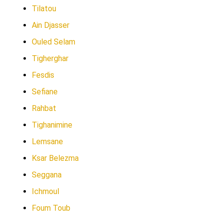
Tilatou
Ain Djasser
Ouled Selam
Tigherghar
Fesdis
Sefiane
Rahbat
Tighanimine
Lemsane
Ksar Belezma
Seggana
Ichmoul
Foum Toub