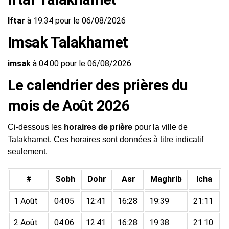
Iftar
à 19:34 pour le 06/08/2026
Imsak Talakhamet
imsak
à 04:00 pour le 06/08/2026
Le calendrier des prières du
mois de Août 2026
Ci-dessous les
horaires de prière
pour la ville de
Talakhamet. Ces horaires sont données à titre indicatif
seulement.
#
Sobh
Dohr
Asr
Maghrib
Icha
1 Août
04:05
12:41
16:28
19:39
21:11
2 Août
04:06
12:41
16:28
19:38
21:10