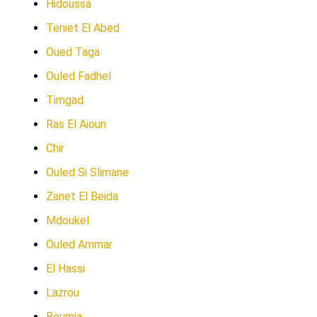
Hidoussa
Teniet El Abed
Oued Taga
Ouled Fadhel
Timgad
Ras El Aioun
Chir
Ouled Si Slimane
Zanet El Beida
Mdoukel
Ouled Ammar
El Hassi
Lazrou
Boumia