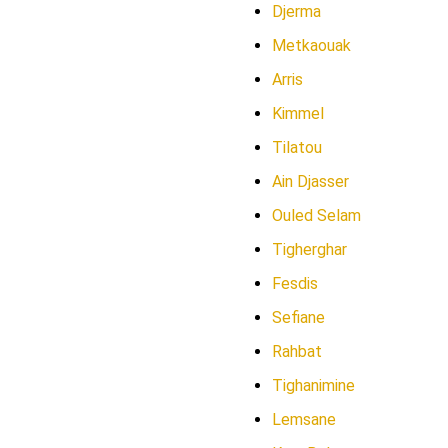
Djerma
Metkaouak
Arris
Kimmel
Tilatou
Ain Djasser
Ouled Selam
Tigherghar
Fesdis
Sefiane
Rahbat
Tighanimine
Lemsane