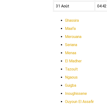
31 Août
04:42
Ghassira
Maafa
Merouana
Seriana
Menaa
El Madher
Tazoult
Ngaous
Guigba
Inoughissene
Ouyoun El Assafir