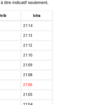
 titre indicatif seulement.
rib
Icha
21:14
21:13
21:12
21:10
21:09
21:08
21:06
21:05
21:04