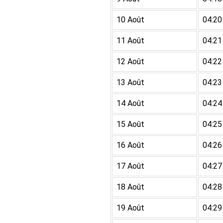
10 Août
04:20
11 Août
04:21
12 Août
04:22
13 Août
04:23
14 Août
04:24
15 Août
04:25
16 Août
04:26
17 Août
04:27
18 Août
04:28
19 Août
04:29