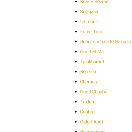
Ksar Belezma
Seggana
Ichmoul
Foum Toub
Beni Foudhala El Hakania
Oued El Ma
Talakhamet
Bouzina
Chemora
Oued Chaaba
Taxlent
Gosbat
Ouled Aouf
Boumagueur