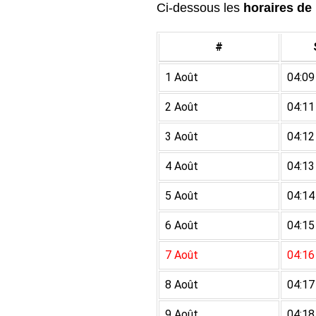
Ci-dessous les
horaires de 
#
1 Août
04:09
2 Août
04:11
3 Août
04:12
4 Août
04:13
5 Août
04:14
6 Août
04:15
7 Août
04:16
8 Août
04:17
9 Août
04:18