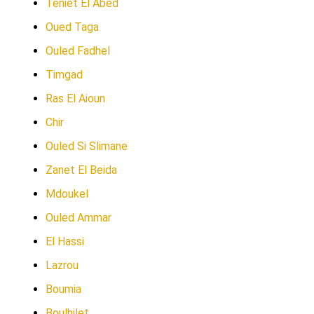
Teniet El Abed
Oued Taga
Ouled Fadhel
Timgad
Ras El Aioun
Chir
Ouled Si Slimane
Zanet El Beida
Mdoukel
Ouled Ammar
El Hassi
Lazrou
Boumia
Boulhilet