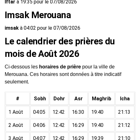
Iftar
à 19:35 pour le 07/08/2026
Imsak Merouana
imsak
à 04:02 pour le 07/08/2026
Le calendrier des prières du
mois de Août 2026
Ci-dessous les
horaires de prière
pour la ville de
Merouana. Ces horaires sont données à titre indicatif
seulement.
#
Sobh
Dohr
Asr
Maghrib
Icha
1 Août
04:05
12:42
16:30
19:40
21:13
2 Août
04:06
12:42
16:29
19:40
21:12
3 Août
04:07
12:42
16:29
19:39
21:10