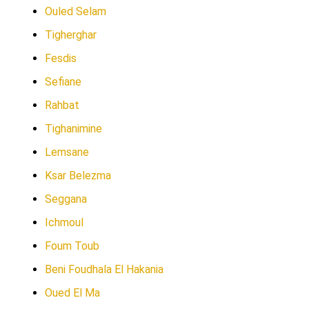
Ouled Selam
Tigherghar
Fesdis
Sefiane
Rahbat
Tighanimine
Lemsane
Ksar Belezma
Seggana
Ichmoul
Foum Toub
Beni Foudhala El Hakania
Oued El Ma