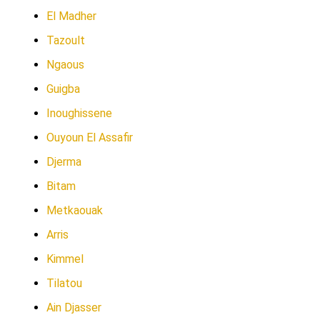
El Madher
Tazoult
Ngaous
Guigba
Inoughissene
Ouyoun El Assafir
Djerma
Bitam
Metkaouak
Arris
Kimmel
Tilatou
Ain Djasser