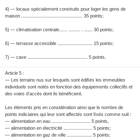
4) — locaux spécialement construits pour loger les gens de
maison ................................................. 35 points;
5) — climatisation centrale..…. ......... . ....... 30 points;
6) — terrasse accessible ............................ 15 points;
7) — cave ................................................ 5 points.
Article 5 :
— Les terrains nus sur lesquels sont édiﬁés les immeubles
individuels sont notés en fonction des équipements collectifs et
des voies d'accès dont ils bénéﬁcient.
Les éléments pris en considération ainsi que le nombre de
points indiciaires qui leur sont affectés sont ﬁxés comme suit :
— alimentation en eau ............................... 5 points,
— alimentation en électricité ....................... 5 points;
— alimentation en gaz de ville .................... 5 points;