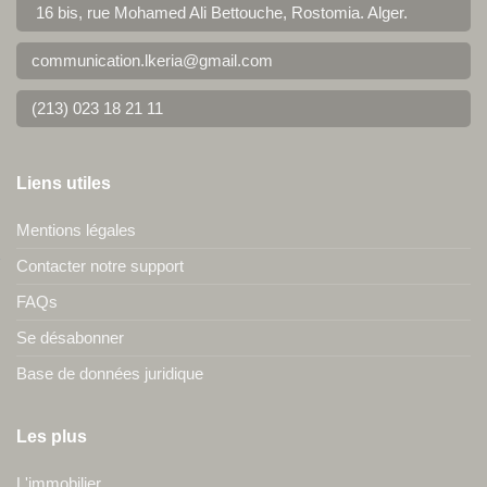
16 bis, rue Mohamed Ali Bettouche, Rostomia.
Alger
.
communication.lkeria@gmail.com
(213) 023 18 21 11
Liens utiles
Mentions légales
Contacter notre support
FAQs
Se désabonner
Base de données juridique
Les plus
L'immobilier