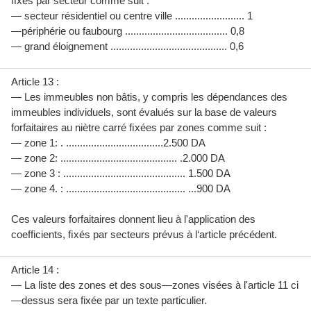
ﬁxés par secteur comme suit :
— secteur résidentiel ou centre ville ......................... 1
—périphérie ou faubourg ..................................... 0,8
— grand éloignement .......................................... 0,6
Article 13 :
— Les immeubles non bâtis, y compris les dépendances des
immeubles individuels, sont évalués sur la base de valeurs
forfaitaires au niètre carré ﬁxées par zones comme suit :
— zone 1: . ...................................2.500 DA
— zone 2: .......................................... .2.000 DA
— zone 3 : ............................................ 1.500 DA
— zone 4. : ........................................... ...900 DA
Ces valeurs forfaitaires donnent lieu à l'application des
coefficients, ﬁxés par secteurs prévus à l‘article précédent.
Article 14 :
— La liste des zones et des sous—zones visées à l'article 11 ci
—dessus sera fixée par un texte particulier.