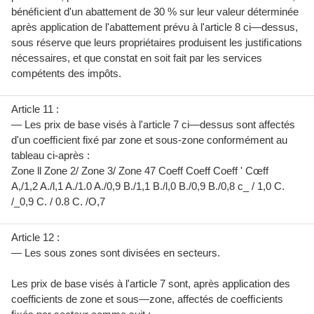
bénéﬁcient d'un abattement de 30 % sur leur valeur déterminée
après application de l'abattement prévu à l'article 8 ci—dessus,
sous réserve que leurs propriétaires produisent les justiﬁcations
nécessaires, et que constat en soit fait par les services
compétents des impôts.
Article 11 :
— Les prix de base visés à l'article 7 ci—dessus sont affectés
d'un coefﬁcient fixé par zone et sous-zone conformément au
tableau ci-après :
Zone ll Zone 2/ Zone 3/ Zone 47 Coeff Coeff Coeff ' Cœff
A,/1,2 A./l,1 A./1.0 A./0,9 B./1,1 B./l,0 B./0,9 B./0,8 c_ / 1,0 C.
/_0,9 C. / 0.8 C. /O,7
Article 12 :
— Les sous zones sont divisées en secteurs.
Les prix de base visés à l'article 7 sont, après application des
coefficients de zone et sous—zone, affectés de coefﬁcients