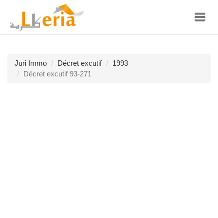
Toggl
navig
Juri Immo
Décret excutif
1993
Décret excutif 93-271