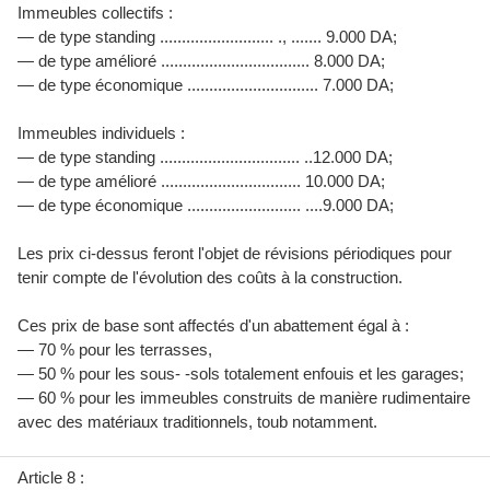
Immeubles collectifs :
— de type standing .......................... ., ....... 9.000 DA;
— de type amélioré .................................. 8.000 DA;
— de type économique .............................. 7.000 DA;
Immeubles individuels :
— de type standing ................................ ..12.000 DA;
— de type amélioré ................................ 10.000 DA;
— de type économique .......................... ....9.000 DA;
Les prix ci-dessus feront l'objet de révisions périodiques pour
tenir compte de l'évolution des coûts à la construction.
Ces prix de base sont affectés d'un abattement égal à :
— 70 % pour les terrasses,
— 50 % pour les sous- -sols totalement enfouis et les garages;
— 60 % pour les immeubles construits de manière rudimentaire
avec des matériaux traditionnels, toub notamment.
Article 8 :