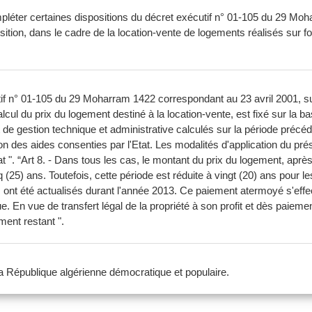
ompléter certaines dispositions du décret exécutif n° 01-105 du 29 Mo
uisition, dans le cadre de la location-vente de logements réalisés sur
cutif n° 01-105 du 29 Moharram 1422 correspondant au 23 avril 2001, 
alcul du prix du logement destiné à la location-vente, est fixé sur la 
 et de gestion technique et administrative calculés sur la période précé
on des aides consenties par l'Etat. Les modalités d'application du prése
 ". “Art 8. - Dans tous les cas, le montant du prix du logement, après dé
 (25) ans. Toutefois, cette période est réduite à vingt (20) ans pour l
s ont été actualisés durant l'année 2013. Ce paiement atermoyé s'effec
En vue de transfert légal de la propriété à son profit et dès paiement 
ment restant ".
 la République algérienne démocratique et populaire.