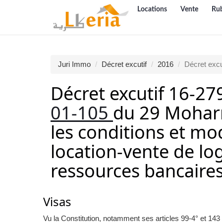
Locations
Vente
Ru
Juri Immo
Décret excutif
2016
Décret excu
Décret excutif 16-27
01-105
du 29 Moharr
les conditions et mod
location-vente de lo
ressources bancaire
Visas
Vu la Constitution, notamment ses articles 99-4° et 143 (