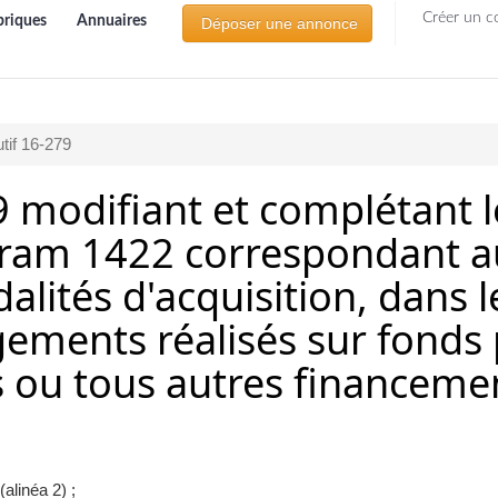
Créer un c
briques
Annuaires
Déposer une annonce
tif 16-279
9 modifiant et complétant l
am 1422 correspondant au 
alités d'acquisition, dans l
gements réalisés sur fonds 
s ou tous autres financem
alinéa 2) ;