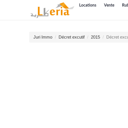
Locations
Vente
Ru
Juri Immo
Décret excutif
2015
Décret excu