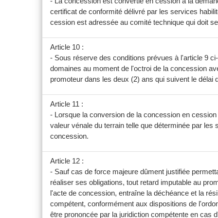
- La concession est convertie en cession à la deman
certificat de conformité délivré par les services hab
cession est adressée au comité technique qui doit se
Article 10 :
- Sous réserve des conditions prévues à l'article 9 c
domaines au moment de l'octroi de la concession avec
promoteur dans les deux (2) ans qui suivent le délai de
Article 11 :
- Lorsque la conversion de la concession en cession es
valeur vénale du terrain telle que déterminée par le
concession.
Article 12 :
- Sauf cas de force majeure dûment justifiée permetta
réaliser ses obligations, tout retard imputable au pr
l'acte de concession, entraîne la déchéance et la rési
compétent, conformément aux dispositions de l'ordo
être prononcée par la juridiction compétente en cas d