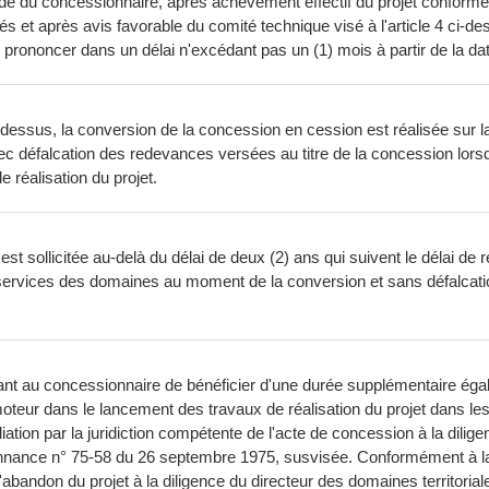
de du concessionnaire, après achèvement effectif du projet conformém
ilités et après avis favorable du comité technique visé à l'article 4 c
 prononcer dans un délai n'excédant pas un (1) mois à partir de la da
i-dessus, la conversion de la concession en cession est réalisée sur l
 défalcation des redevances versées au titre de la concession lorsque
 réalisation du projet.
t sollicitée au-delà du délai de deux (2) ans qui suivent le délai de ré
s services des domaines au moment de la conversion et sans défalcat
nt au concessionnaire de bénéficier d'une durée supplémentaire égale à 
omoteur dans le lancement des travaux de réalisation du projet dans les
liation par la juridiction compétente de l'acte de concession à la dili
nnance n° 75-58 du 26 septembre 1975, susvisée. Conformément à la 
'abandon du projet à la diligence du directeur des domaines territori