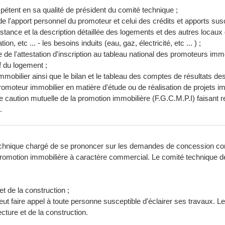
étent en sa qualité de président du comité technique ;
de l'apport personnel du promoteur et celui des crédits et apports susc
nce et la description détaillée des logements et des autres locaux don
ion, etc ... - les besoins induits (eau, gaz, électricité, etc ... ) ;
 de l'attestation d'inscription au tableau national des promoteurs immo
f du logement ;
mobilier ainsi que le bilan et le tableau des comptes de résultats des 
promoteur immobilier en matière d'étude ou de réalisation de projets im
t de caution mutuelle de la promotion immobilière (F.G.C.M.P.I) faisant
.
technique chargé de se prononcer sur les demandes de concession con
 de promotion immobilière à caractère commercial. Le comité techniqu
et de la construction ;
eut faire appel à toute personne susceptible d'éclairer ses travaux. L
cture et de la construction.