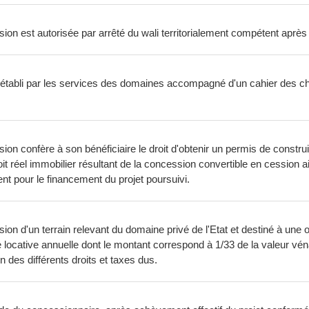
sion est autorisée par arrêté du wali territorialement compétent après
if établi par les services des domaines accompagné d'un cahier des
on confère à son bénéficiaire le droit d'obtenir un permis de construire
t réel immobilier résultant de la concession convertible en cession ain
t pour le financement du projet poursuivi.
sion d'un terrain relevant du domaine privé de l'Etat et destiné à une
cative annuelle dont le montant correspond à 1/33 de la valeur vénale
des différents droits et taxes dus.