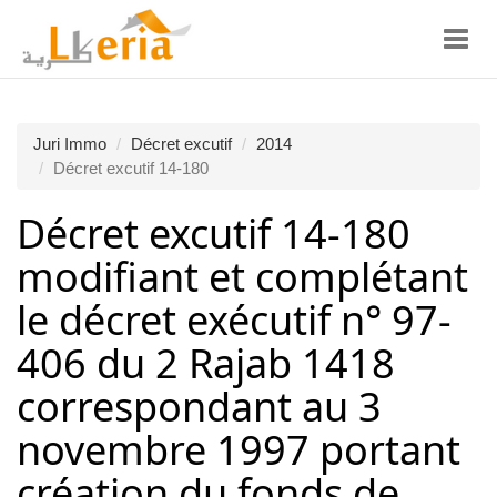
Toggl
navig
Juri Immo
Décret excutif
2014
Décret excutif 14-180
Décret excutif 14-180
modifiant et complétant
le décret exécutif n° 97-
406 du 2 Rajab 1418
correspondant au 3
novembre 1997 portant
création du fonds de