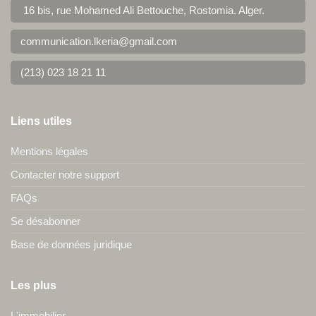
16 bis, rue Mohamed Ali Bettouche, Rostomia.
Alger
.
communication.lkeria@gmail.com
(213) 023 18 21 11
Liens utiles
Mentions légales
Contacter notre support
FAQs
Se désabonner
Base de données juridique
Les plus
L'immobilier