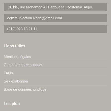
16 bis, rue Mohamed Ali Bettouche, Rostomia.
Alger
.
communication.lkeria@gmail.com
(213) 023 18 21 11
Liens utiles
Mentions légales
Contacter notre support
FAQs
Se désabonner
Base de données juridique
Les plus