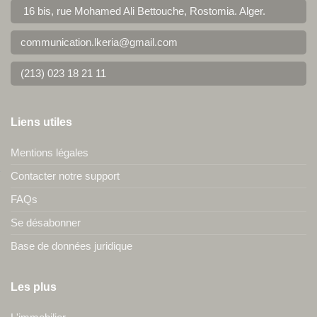
16 bis, rue Mohamed Ali Bettouche, Rostomia.
Alger
.
communication.lkeria@gmail.com
(213) 023 18 21 11
Liens utiles
Mentions légales
Contacter notre support
FAQs
Se désabonner
Base de données juridique
Les plus