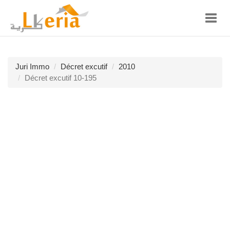
Toggl
navig
Juri Immo
Décret excutif
2010
Décret excutif 10-195