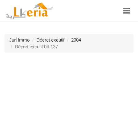
Toggl
navig
Juri Immo
Décret excutif
2004
Décret excutif 04-137