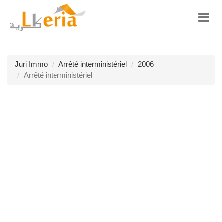
Toggl
navig
Juri Immo
Arrêté interministériel
2006
Arrêté interministériel