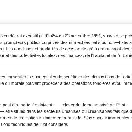
3 du décret exécutif n° 91-454 du 23 novembre 1991, susvisé, le présen
es promoteurs publics ou privés des immeubles bâtis ou non—bâtis appa
ion. Les conditions et modalités de cession de gré à gré au proﬁt des
eur et des collectivités locales, des ﬁnances, de l’habitat et de l’urban
ves immobilières susceptibles de bénéﬁcier des dispositions de l’art
ue ou morale pouvant procéder à des opérations foncières et/ou immo
ut être sollicitée doivent : — relever du domaine privé de l’Etat ; —
 — être situés dans les secteurs urbanisés ou urbanisables tels que
mmes de réalisation du logement rural aidé. S’agissant d’immeubles bâ
tions techniques de l’"lot considéré.