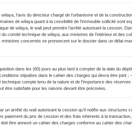
ilaya, l’avis du directeur chargé de l’urbanisme et de la construct
 domaines de wilaya quant à la cessibilité de l’immeuble sollicité sont 
de wilaya, le wali peut prendre l’arrêté autorisant la cession. Dans le 
rt du comité technique de wilaya, aux ministres de l’intérieur et des col
s ministres concernés se prononcent sur le dossier dans un délai maxi
quisition dans les (60) jours au plus tard à compter de la date du dép
nditions stipulées dans le cahier des charges qui devra être joint ; 
é technique compte tenu de la nature et de l’importance des réserves 
t être satisfaite pour les raisons devant être précisées.
 un arrêté du wali autorisant la cession qu’il notiﬁe aux structures c
 paiement du prix de cession et des frais inhérents à la transaction, u
l doit être annexé un cahier des charges conforme au cahier des char