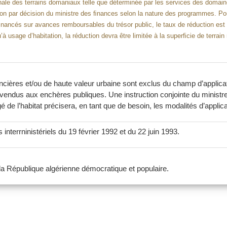
ale des terrains domaniaux telle que déterminée par les services des domaines
ation par décision du ministre des ﬁnances selon la nature des programmes. P
ancés sur avances remboursables du trésor public, le taux de réduction est ﬁx
qu’à usage d’habitation, la réduction devra être limitée à la superﬁcie de terra
ières et/ou de haute valeur urbaine sont exclus du champ d’applicati
vendus aux enchères publiques. Une instruction conjointe du ministre d’
 de l’habitat précisera, en tant que de besoin, les modalités d’applica
 interrninistériels du 19 février 1992 et du 22 juin 1993.
 la République algérienne démocratique et populaire.