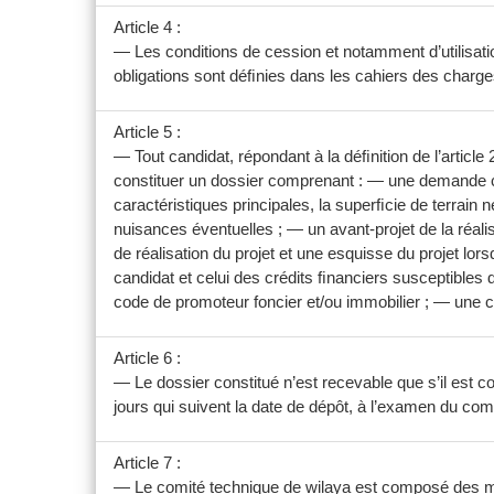
Article 4 :
— Les conditions de cession et notamment d’utilisati
obligations sont déﬁnies dans les cahiers des charg
Article 5 :
— Tout candidat, répondant à la déﬁnition de l’article
constituer un dossier comprenant : — une demande c
caractéristiques principales, la superﬁcie de terrain né
nuisances éventuelles ; — un avant-projet de la réali
de réalisation du projet et une esquisse du projet lor
candidat et celui des crédits ﬁnanciers susceptibles d
code de promoteur foncier et/ou immobilier ; — une 
Article 6 :
— Le dossier constitué n’est recevable que s’il est c
jours qui suivent la date de dépôt, à l’examen du co
Article 7 :
— Le comité technique de wilaya est composé des mem