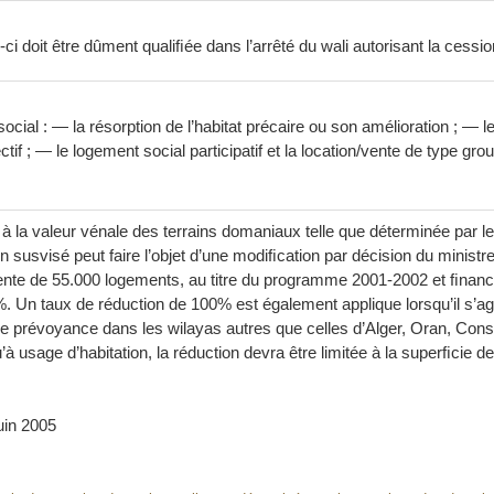
-ci doit être dûment qualiﬁée dans l’arrêté du wali autorisant la cessio
cial : — la résorption de l’habitat précaire ou son amélioration ; — le 
ectif ; — le logement social participatif et la location/vente de type g
é à la valeur vénale des terrains domaniaux telle que déterminée par 
ion susvisé peut faire l’objet d’une modiﬁcation par décision du mini
ente de 55.000 logements, au titre du programme 2001-2002 et ﬁnanc
00%. Un taux de réduction de 100% est également applique lorsqu’il s’
 de prévoyance dans les wilayas autres que celles d’Alger, Oran, Const
u’à usage d’habitation, la réduction devra être limitée à la superﬁcie 
juin 2005