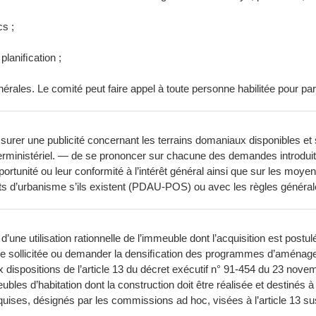
cs ;
planiﬁcation ;
nérales. Le comité peut faire appel à toute personne habilitée pour par
urer une publicité concernant les terrains domaniaux disponibles et 
interministériel. — de se prononcer sur chacune des demandes introdui
portunité ou leur conformité à l’intérêt général ainsi que sur les moyen
ments d’urbanisme s’ils existent (PDAU-POS) ou avec les règles géné
’une utilisation rationnelle de l’immeuble dont l’acquisition est pos
ière sollicitée ou demander la densiﬁcation des programmes d’aménag
 dispositions de l’article 13 du décret exécutif n° 91-454 du 23 nove
es d’habitation dont la construction doit être réalisée et destinés à
equises, désignés par les commissions ad hoc, visées à l’article 13 su