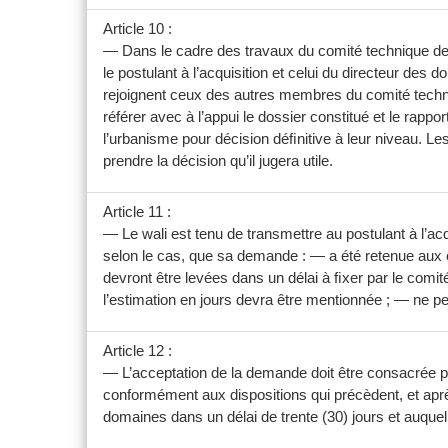
Article 10 :
— Dans le cadre des travaux du comité technique de w
le postulant à l’acquisition et celui du directeur des
rejoignent ceux des autres membres du comité technique 
référer avec à l’appui le dossier constitué et le rappo
l’urbanisme pour décision déﬁnitive à leur niveau. Le
prendre la décision qu’il jugera utile.
Article 11 :
— Le wali est tenu de transmettre au postulant à l’ac
selon le cas, que sa demande : — a été retenue aux co
devront être levées dans un délai à ﬁxer par le comit
l’estimation en jours devra être mentionnée ; — ne peu
Article 12 :
— L’acceptation de la demande doit être consacrée par
conformément aux dispositions qui précèdent, et après
domaines dans un délai de trente (30) jours et auque