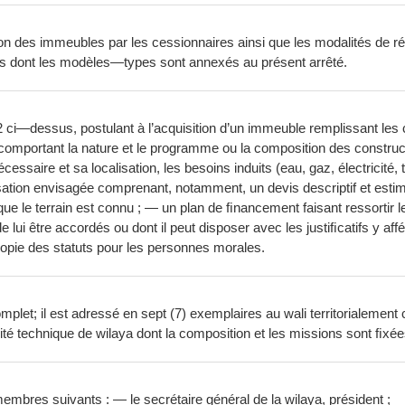
on des immeubles par les cessionnaires ainsi que les modalités de rés
es dont les modèles—types sont annexés au présent arrêté.
 2 ci—dessus, postulant à l’acquisition d’un immeuble remplissant les c
omportant la nature et le programme ou la composition des constru
cessaire et sa localisation, les besoins induits (eau, gaz, électricité, 
sation envisagée comprenant, notamment, un devis descriptif et estimat
sque le terrain est connu ; — un plan de ﬁnancement faisant ressortir 
e lui être accordés ou dont il peut disposer avec les justiﬁcatifs y a
copie des statuts pour les personnes morales.
omplet; il est adressé en sept (7) exemplaires au wali territorialement
mité technique de wilaya dont la composition et les missions sont ﬁx
bres suivants : — le secrétaire général de la wilaya, président ;