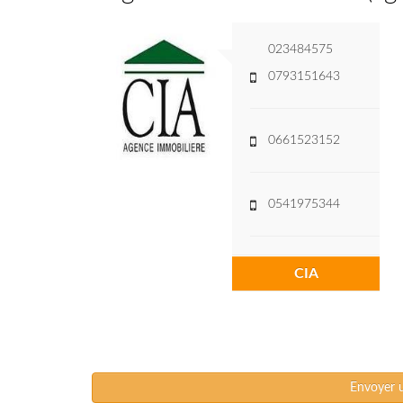
023484575
0793151643
0661523152
0541975344
CIA
Envoyer 