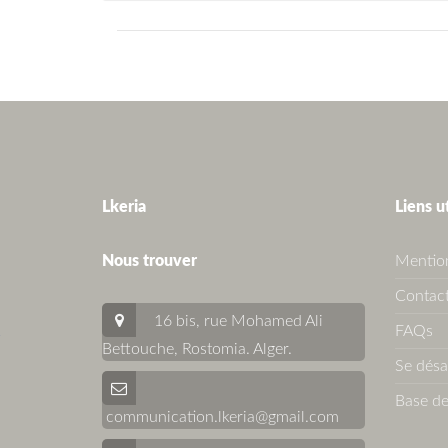
Lkeria
Liens u
Nous trouver
Mention
Contact
16 bis, rue Mohamed Ali
FAQs
Bettouche, Rostomia.
Alger
.
Se dés
Base de
communication.lkeria@gmail.com