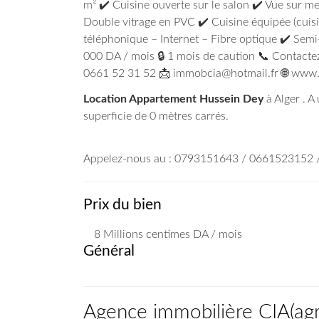
m² ✔️ Cuisine ouverte sur le salon ✔️ Vue sur me
Double vitrage en PVC ✔️ Cuisine équipée (cuisi
téléphonique – Internet – Fibre optique ✔️ Semi-
000 DA / mois 🔒 1 mois de caution 📞 Contacte
0661 52 31 52 📩 immobcia@hotmail.fr 🌐 ww
Location Appartement Hussein Dey
à Alger . A
superficie de 0 mètres carrés.
Appelez-nous au : 0793151643 / 0661523152
Prix du bien
8 Millions
centimes DA
/ mois
Général
Agence immobilière CIA
(
ag