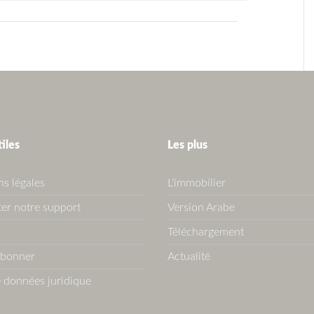
tiles
Les plus
s légales
L'immobilier
er notre support
Version Arabe
Téléchargement
abonner
Actualité
 données juridique