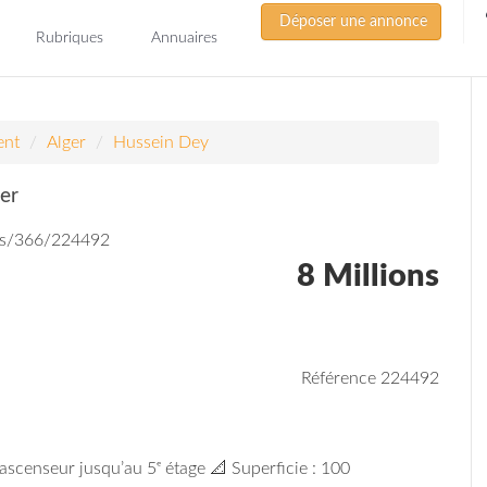
Déposer une annonce
Rubriques
Annuaires
ent
Alger
Hussein Dey
er
ds/366/224492
8 Millions
Référence 224492
ascenseur jusqu’au 5ᵉ étage 📐 Superficie : 100