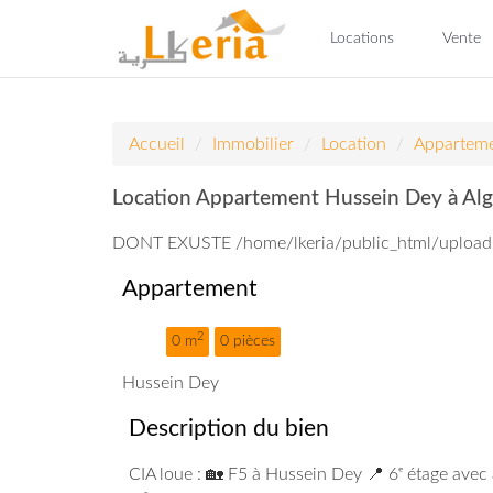
Locations
Vente
Accueil
Immobilier
Location
Appartem
Location Appartement Hussein Dey à Alg
DONT EXUSTE /home/lkeria/public_html/uploa
Appartement
2
0 m
0 pièces
Hussein Dey
Description du bien
CIA loue : 🏡 F5 à Hussein Dey 📍 6ᵉ étage avec 