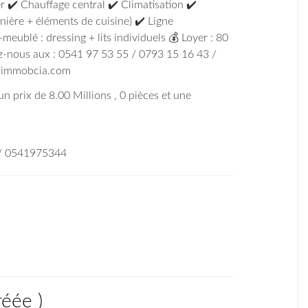
r ✔️ Chauffage central ✔️ Climatisation ✔️
nière + éléments de cuisine) ✔️ Ligne
meublé : dressing + lits individuels 💰 Loyer : 80
z-nous aux : 0541 97 53 55 / 0793 15 16 43 /
w.immobcia.com
 un prix de 8.00 Millions , 0 pièces et une
 / 0541975344
réée
)