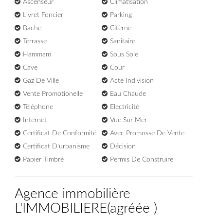
Ascenseur
Climatisation
Livret Foncier
Parking
Bache
Citèrne
Terrasse
Sanitaire
Hammam
Sous Sole
Cave
Cour
Gaz De Ville
Acte Indivision
Vente Promotionelle
Eau Chaude
Téléphone
Electricité
Internet
Vue Sur Mer
Certificat De Conformité
Avec Promosse De Vente
Certificat D'urbanisme
Décision
Papier Timbré
Permis De Construire
Agence immobilière
L'IMMOBILIERE
(
agréée
)