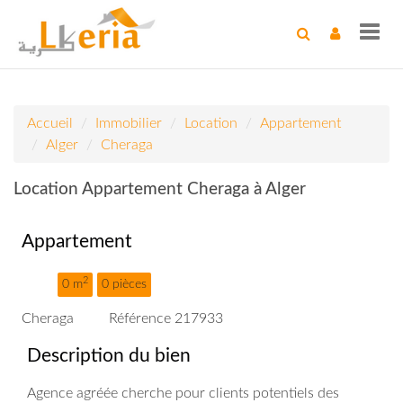
Toggl
navig
Accueil
Immobilier
Location
Appartement
Alger
Cheraga
Location Appartement Cheraga à Alger
Appartement
2
0 m
0 pièces
Cheraga
Référence 217933
Description du bien
Agence agréée cherche pour clients potentiels des