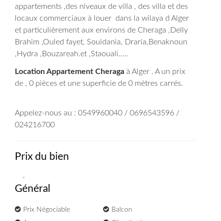
appartements ,des niveaux de villa , des villa et des
locaux commerciaux à louer dans la wilaya d Alger
et particulièrement aux environs de Cheraga ,Delly
Brahim ,Ouled fayet, Souidania, Draria,Benaknoun
,Hydra ,Bouzareah.et ,Staouali.....
Location Appartement Cheraga
à Alger . A un prix
de , 0 pièces et une superficie de 0 mètres carrés.
Appelez-nous au : 0549960040 / 0696543596 /
024216700
Prix du bien
-
Général
Prix Négociable
Balcon