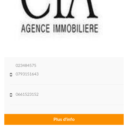
023484575
0793151643
0661523152
Plus d'info