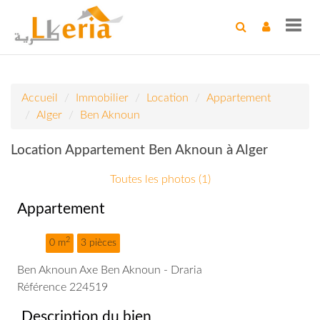
Toggl
navig
Accueil
Immobilier
Location
Appartement
Alger
Ben Aknoun
Location Appartement Ben Aknoun à Alger
Toutes les photos (1)
Appartement
2
0 m
3 pièces
Ben Aknoun Axe Ben Aknoun - Draria
Référence 224519
Description du bien